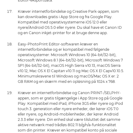
Editor-eksportdata.
Kræver internetforbindelse og Creative Park-appen, som
kan downloades gratis i App Store og fra Google Play.
Kompatibel med operativsystemerne iOS 12.0 eller
nyere/Android OS 5.0 eller nyere. Du skal have et Canon ID
og en Canon inkjet-printer for at bruge denne app.
Easy-PhotoPrint Editor-softwaren kræver en
internetforbindelse og er kompatibel med følgende
operativsystemer: Microsoft Windows 10 (64-bit/32-bit),
Microsoft Windows 8.1 (64-bit/32-bit), Microsoft Windows 7
SP1 (64-bit/32-bit), macOS High Sierra v10.13, macOS Sierra
v10.12, Mac OS X El Capitan v10.11 og Mac OS X El Capv10.10.5.
Minimumskravene til Windows og macOS/Mac OS X er: 2
GB RAM og en skærm med en opløsning på 1024 x 768.
Kræver en internetforbindelse og Canon PRINT-/SELPHY-
appen, som er gratis tilgængelige i App Store og på Google
Play. Kompatibel med iPad, iPhone 3GS eller nyere og iPod
touch 3. generation eller nyere enheder, der kører iOS 7.0
eller nyere, og Android-mobilenheder, der kører Android
2.3.3 eller nyere. Din enhed skal være tilsluttet det samme
aktive netværk med trådløs 802.11 b/g/n/a-funktionalitet
som din printer. Kræver en kompatibel konto på sociale