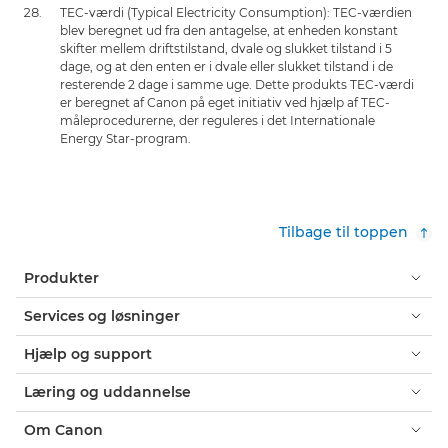
TEC-værdi (Typical Electricity Consumption): TEC-værdien
blev beregnet ud fra den antagelse, at enheden konstant
skifter mellem driftstilstand, dvale og slukket tilstand i 5
dage, og at den enten er i dvale eller slukket tilstand i de
resterende 2 dage i samme uge. Dette produkts TEC-værdi
er beregnet af Canon på eget initiativ ved hjælp af TEC-
måleprocedurerne, der reguleres i det Internationale
Energy Star-program.
Tilbage til toppen
Produkter
Services og løsninger
Hjælp og support
Læring og uddannelse
Om Canon