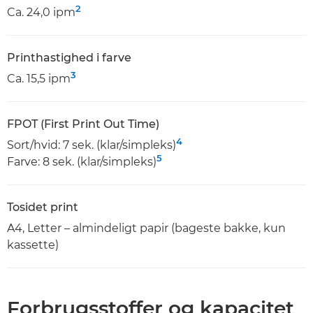
2
Ca. 24,0 ipm
Printhastighed i farve
3
Ca. 15,5 ipm
FPOT (First Print Out Time)
4
Sort/hvid: 7 sek. (klar/simpleks)
5
Farve: 8 sek. (klar/simpleks)
Tosidet print
A4, Letter – almindeligt papir (bageste bakke, kun
kassette)
Forbrugsstoffer og kapacitet