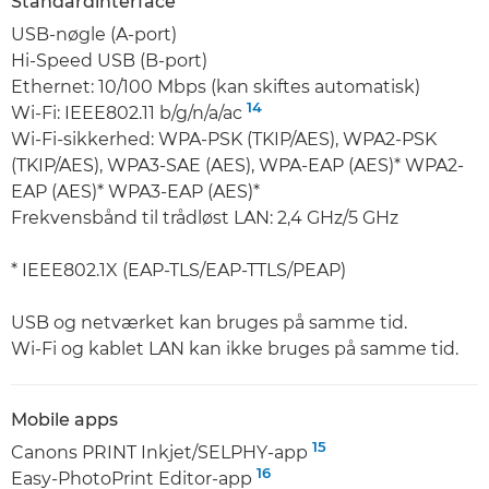
Standardinterface
USB-nøgle (A-port)
Hi-Speed USB (B-port)
Ethernet: 10/100 Mbps (kan skiftes automatisk)
14
Wi-Fi: IEEE802.11 b/g/n/a/ac
Wi-Fi-sikkerhed: WPA-PSK (TKIP/AES), WPA2-PSK
(TKIP/AES), WPA3-SAE (AES), WPA-EAP (AES)* WPA2-
EAP (AES)* WPA3-EAP (AES)*
Frekvensbånd til trådløst LAN: 2,4 GHz/5 GHz
* IEEE802.1X (EAP-TLS/EAP-TTLS/PEAP)
USB og netværket kan bruges på samme tid.
Wi-Fi og kablet LAN kan ikke bruges på samme tid.
Mobile apps
15
Canons PRINT Inkjet/SELPHY-app
16
Easy-PhotoPrint Editor-app