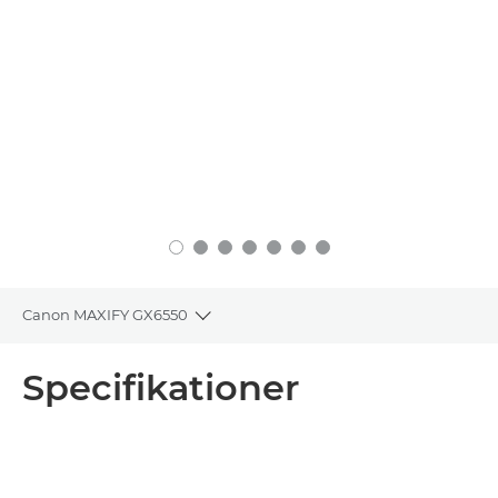
Canon MAXIFY GX6550
Toggle breadcrumbs
Oversigt
Specifikationer
Specifikationer
Support