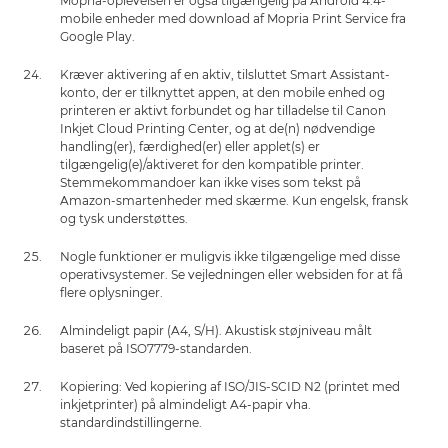
Mopria-oplevelsen er også tilgængelig på Android 4.4-
mobile enheder med download af Mopria Print Service fra
Google Play.
Kræver aktivering af en aktiv, tilsluttet Smart Assistant-
konto, der er tilknyttet appen, at den mobile enhed og
printeren er aktivt forbundet og har tilladelse til Canon
Inkjet Cloud Printing Center, og at de(n) nødvendige
handling(er), færdighed(er) eller applet(s) er
tilgængelig(e)/aktiveret for den kompatible printer.
Stemmekommandoer kan ikke vises som tekst på
Amazon-smartenheder med skærme. Kun engelsk, fransk
og tysk understøttes.
Nogle funktioner er muligvis ikke tilgængelige med disse
operativsystemer. Se vejledningen eller websiden for at få
flere oplysninger.
Almindeligt papir (A4, S/H). Akustisk støjniveau målt
baseret på ISO7779-standarden.
Kopiering: Ved kopiering af ISO/JIS-SCID N2 (printet med
inkjetprinter) på almindeligt A4-papir vha.
standardindstillingerne.