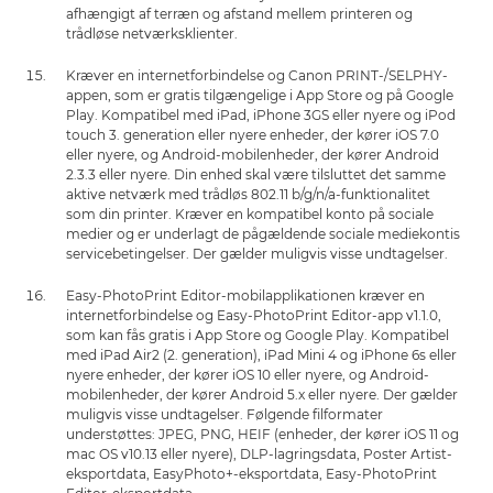
afhængigt af terræn og afstand mellem printeren og
trådløse netværksklienter.
Kræver en internetforbindelse og Canon PRINT-/SELPHY-
appen, som er gratis tilgængelige i App Store og på Google
Play. Kompatibel med iPad, iPhone 3GS eller nyere og iPod
touch 3. generation eller nyere enheder, der kører iOS 7.0
eller nyere, og Android-mobilenheder, der kører Android
2.3.3 eller nyere. Din enhed skal være tilsluttet det samme
aktive netværk med trådløs 802.11 b/g/n/a-funktionalitet
som din printer. Kræver en kompatibel konto på sociale
medier og er underlagt de pågældende sociale mediekontis
servicebetingelser. Der gælder muligvis visse undtagelser.
Easy-PhotoPrint Editor-mobilapplikationen kræver en
internetforbindelse og Easy-PhotoPrint Editor-app v1.1.0,
som kan fås gratis i App Store og Google Play. Kompatibel
med iPad Air2 (2. generation), iPad Mini 4 og iPhone 6s eller
nyere enheder, der kører iOS 10 eller nyere, og Android-
mobilenheder, der kører Android 5.x eller nyere. Der gælder
muligvis visse undtagelser. Følgende filformater
understøttes: JPEG, PNG, HEIF (enheder, der kører iOS 11 og
mac OS v10.13 eller nyere), DLP-lagringsdata, Poster Artist-
eksportdata, EasyPhoto+-eksportdata, Easy-PhotoPrint