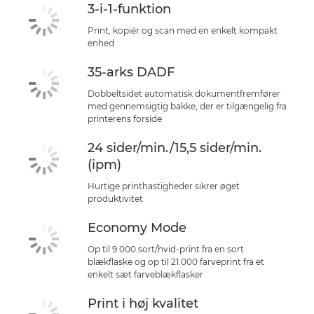
3-i-1-funktion
KØB BLÆK
Print, kopiér og scan med en enkelt kompakt
enhed
35-arks DADF
Dobbeltsidet automatisk dokumentfremfører
med gennemsigtig bakke, der er tilgængelig fra
printerens forside
24 sider/min./15,5 sider/min.
(ipm)
Hurtige printhastigheder sikrer øget
produktivitet
Economy Mode
Op til 9.000 sort/hvid-print fra en sort
blækflaske og op til 21.000 farveprint fra et
enkelt sæt farveblækflasker
Print i høj kvalitet