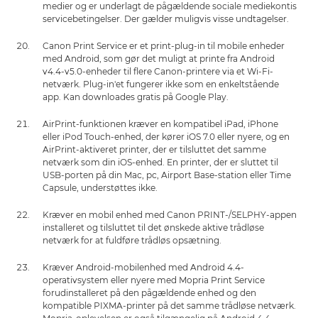
medier og er underlagt de pågældende sociale mediekontis
servicebetingelser. Der gælder muligvis visse undtagelser.
Canon Print Service er et print-plug-in til mobile enheder
med Android, som gør det muligt at printe fra Android
v4.4-v5.0-enheder til flere Canon-printere via et Wi-Fi-
netværk. Plug-in'et fungerer ikke som en enkeltstående
app. Kan downloades gratis på Google Play.
AirPrint-funktionen kræver en kompatibel iPad, iPhone
eller iPod Touch-enhed, der kører iOS 7.0 eller nyere, og en
AirPrint-aktiveret printer, der er tilsluttet det samme
netværk som din iOS-enhed. En printer, der er sluttet til
USB-porten på din Mac, pc, Airport Base-station eller Time
Capsule, understøttes ikke.
Kræver en mobil enhed med Canon PRINT-/SELPHY-appen
installeret og tilsluttet til det ønskede aktive trådløse
netværk for at fuldføre trådløs opsætning.
Kræver Android-mobilenhed med Android 4.4-
operativsystem eller nyere med Mopria Print Service
forudinstalleret på den pågældende enhed og den
kompatible PIXMA-printer på det samme trådløse netværk.