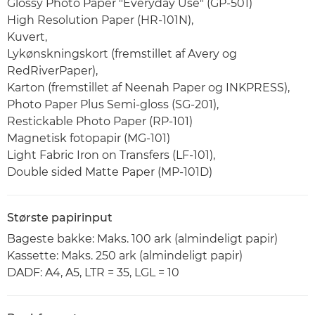
Glossy Photo Paper "Everyday Use" (GP-501)
High Resolution Paper (HR-101N),
Kuvert,
Lykønskningskort (fremstillet af Avery og
RedRiverPaper),
Karton (fremstillet af Neenah Paper og INKPRESS),
Photo Paper Plus Semi-gloss (SG-201),
Restickable Photo Paper (RP-101)
Magnetisk fotopapir (MG-101)
Light Fabric Iron on Transfers (LF-101),
Double sided Matte Paper (MP-101D)
Største papirinput
Bageste bakke: Maks. 100 ark (almindeligt papir)
Kassette: Maks. 250 ark (almindeligt papir)
DADF: A4, A5, LTR = 35, LGL = 10