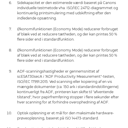
Sidekapacitet er den estimerede værdi baseret på Canons
individuelle testmetode vha. ISO/IEC 24712-diagrammet og
kontinuerlig printsimulering med udskiftning efter den
indledende opsætning.
Økonomifunktionen (Economy Mode) reducerer forbruget
af blæk ved at reducere tætheden, og der kan printes 50 %
flere sider end i standardfunktion.
Økonomifunktionen (Economy Mode) reducerer forbruget
af blæk ved at reducere tætheden, og der kan printes 50 %
flere sider end i standardfunktion.
ADF-scanningshastigheder er gennemsnittet af
scESAT30secA i "ADF Productivity Measurement"-testen,
ISO/IEC 17991:2015. Ved scanning eller kopiering af en vis
mængde dokumenter (ca. 150 ark i standardindstillingerne)
kontinuerligt fra ADF, printeren kan skifte til "afventende
tilstand", hvor papirfremføring stopper i flere sekunder efter
hver scanning for at forhindre overophedning af ADF.
Optisk opløsning er et mål for den maksimale hardware-
prøveopløsning, baseret på ISO 14473-standard.