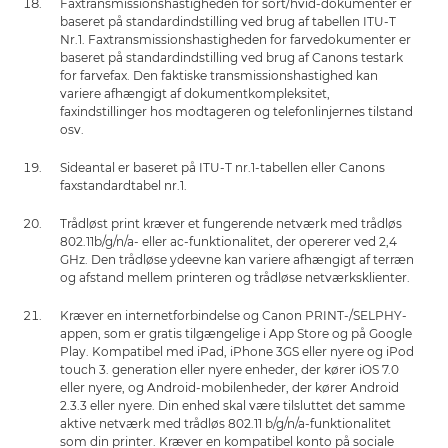
Faxtransmissionshastigheden for sort/hvid-dokumenter er
baseret på standardindstilling ved brug af tabellen ITU-T
Nr.1. Faxtransmissionshastigheden for farvedokumenter er
baseret på standardindstilling ved brug af Canons testark
for farvefax. Den faktiske transmissionshastighed kan
variere afhængigt af dokumentkompleksitet,
faxindstillinger hos modtageren og telefonlinjernes tilstand
osv.
Sideantal er baseret på ITU-T nr.1-tabellen eller Canons
faxstandardtabel nr.1.
Trådløst print kræver et fungerende netværk med trådløs
802.11b/g/n/a- eller ac-funktionalitet, der opererer ved 2,4
GHz. Den trådløse ydeevne kan variere afhængigt af terræn
og afstand mellem printeren og trådløse netværksklienter.
Kræver en internetforbindelse og Canon PRINT-/SELPHY-
appen, som er gratis tilgængelige i App Store og på Google
Play. Kompatibel med iPad, iPhone 3GS eller nyere og iPod
touch 3. generation eller nyere enheder, der kører iOS 7.0
eller nyere, og Android-mobilenheder, der kører Android
2.3.3 eller nyere. Din enhed skal være tilsluttet det samme
aktive netværk med trådløs 802.11 b/g/n/a-funktionalitet
som din printer. Kræver en kompatibel konto på sociale