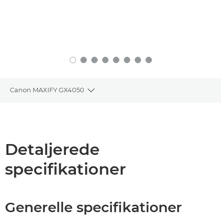
Canon MAXIFY GX4050
Toggle breadcrumbs
Oversigt
Specifikationer
Detaljerede
specifikationer
Support
KØB BLÆK
Generelle specifikationer