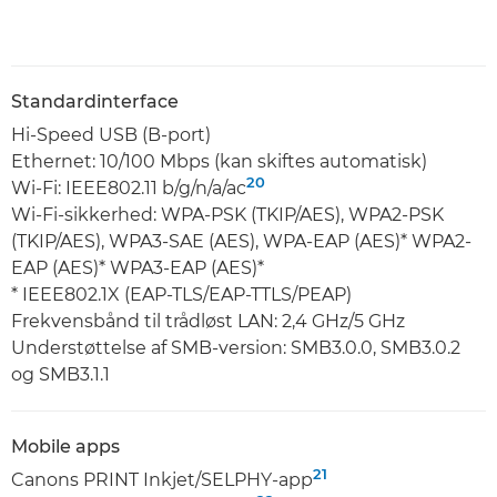
Standardinterface
Hi-Speed USB (B-port)
Ethernet: 10/100 Mbps (kan skiftes automatisk)
20
Wi-Fi: IEEE802.11 b/g/n/a/ac
Wi-Fi-sikkerhed: WPA-PSK (TKIP/AES), WPA2-PSK
(TKIP/AES), WPA3-SAE (AES), WPA-EAP (AES)* WPA2-
EAP (AES)* WPA3-EAP (AES)*
* IEEE802.1X (EAP-TLS/EAP-TTLS/PEAP)
Frekvensbånd til trådløst LAN: 2,4 GHz/5 GHz
Understøttelse af SMB-version: SMB3.0.0, SMB3.0.2
og SMB3.1.1
Mobile apps
21
Canons PRINT Inkjet/SELPHY-app