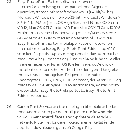
Easy-PhotoPrint Editor-softwaren kræver en
internetforbindelse og er kompatibel med følgende
operativsystemer: Microsoft Windows 10 (64-bit/32-bit),
Microsoft Windows 8.1 (64-bit/32-bit), Microsoft Windows 7
SP1 (64-bit/32-bit), macOS High Sierra v10.13, macOS Sierra
v10.12, Mac OS X El Capitan v10.11 og Mac OS X El Capv10.10.5.
Minimumskravene til Windows og macOS/Mac OS X er: 2
GB RAM og en skærm med en opløsning på 1024 x 768.
Easy-PhotoPrint Editor-mobilapplikationen kræver en
internetforbindelse og Easy-PhotoPrint Editor-app v1.1.0,
som kan fås gratis i App Store og Google Play. Kompatibel
med iPad Air2 (2. generation), iPad Mini 4 og iPhone 6s eller
nyere enheder, der kører iOS 10 eller nyere, og Android-
mobilenheder, der kører Android 5.x eller nyere. Der gælder
muligvis visse undtagelser. Følgende filformater
understøttes: JPEG, PNG, HEIF (enheder, der kører iOS 11 og
mac OS v10.13 eller nyere), DLP-lagringsdata, Poster Artist-
eksportdata, EasyPhoto+-eksportdata, Easy-PhotoPrint
Editor-eksportdata.
Canon Print Service er et print-plug-in til mobile enheder
med Android, som gør det muligt at printe fra Android
v4.4-v5.0-enheder til flere Canon-printere via et Wi-Fi-
netværk. Plug-in'et fungerer ikke som en enkeltstående
app. Kan downloades gratis på Google Play.