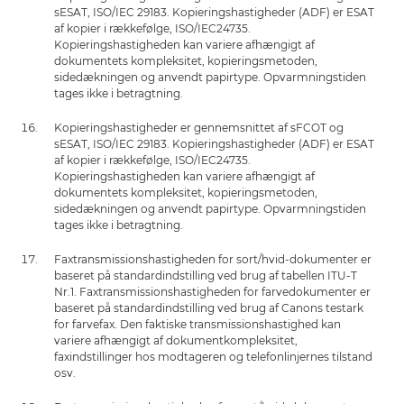
sESAT, ISO/IEC 29183. Kopieringshastigheder (ADF) er ESAT
af kopier i rækkefølge, ISO/IEC24735.
Kopieringshastigheden kan variere afhængigt af
dokumentets kompleksitet, kopieringsmetoden,
sidedækningen og anvendt papirtype. Opvarmningstiden
tages ikke i betragtning.
Kopieringshastigheder er gennemsnittet af sFCOT og
sESAT, ISO/IEC 29183. Kopieringshastigheder (ADF) er ESAT
af kopier i rækkefølge, ISO/IEC24735.
Kopieringshastigheden kan variere afhængigt af
dokumentets kompleksitet, kopieringsmetoden,
sidedækningen og anvendt papirtype. Opvarmningstiden
tages ikke i betragtning.
Faxtransmissionshastigheden for sort/hvid-dokumenter er
baseret på standardindstilling ved brug af tabellen ITU-T
Nr.1. Faxtransmissionshastigheden for farvedokumenter er
baseret på standardindstilling ved brug af Canons testark
for farvefax. Den faktiske transmissionshastighed kan
variere afhængigt af dokumentkompleksitet,
faxindstillinger hos modtageren og telefonlinjernes tilstand
osv.