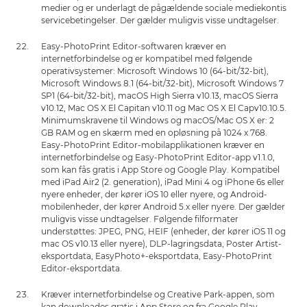
medier og er underlagt de pågældende sociale mediekontis
servicebetingelser. Der gælder muligvis visse undtagelser.
Easy-PhotoPrint Editor-softwaren kræver en
internetforbindelse og er kompatibel med følgende
operativsystemer: Microsoft Windows 10 (64-bit/32-bit),
Microsoft Windows 8.1 (64-bit/32-bit), Microsoft Windows 7
SP1 (64-bit/32-bit), macOS High Sierra v10.13, macOS Sierra
v10.12, Mac OS X El Capitan v10.11 og Mac OS X El Capv10.10.5.
Minimumskravene til Windows og macOS/Mac OS X er: 2
GB RAM og en skærm med en opløsning på 1024 x 768.
Easy-PhotoPrint Editor-mobilapplikationen kræver en
internetforbindelse og Easy-PhotoPrint Editor-app v1.1.0,
som kan fås gratis i App Store og Google Play. Kompatibel
med iPad Air2 (2. generation), iPad Mini 4 og iPhone 6s eller
nyere enheder, der kører iOS 10 eller nyere, og Android-
mobilenheder, der kører Android 5.x eller nyere. Der gælder
muligvis visse undtagelser. Følgende filformater
understøttes: JPEG, PNG, HEIF (enheder, der kører iOS 11 og
mac OS v10.13 eller nyere), DLP-lagringsdata, Poster Artist-
eksportdata, EasyPhoto+-eksportdata, Easy-PhotoPrint
Editor-eksportdata.
Kræver internetforbindelse og Creative Park-appen, som
kan downloades gratis i App Store og fra Google Play.