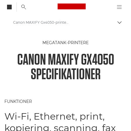
Canon Logo, back to
Canon MAXIFY Gx4050-printer – Specifikationer
Skift
Canon
MEGATANK-PRINTERE
Printere fra Canon
CANON MAXIFY GX4050
Canon MAXIFY GX4050-printer
SPECIFIKATIONER
FUNKTIONER
Wi-Fi, Ethernet, print,
kopiering, scanning, fax