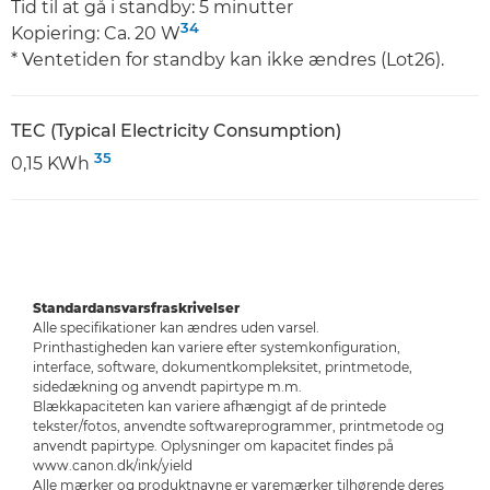
Tid til at gå i standby: 5 minutter
34
Kopiering: Ca. 20 W
* Ventetiden for standby kan ikke ændres (Lot26).
TEC (Typical Electricity Consumption)
35
0,15 KWh
Standardansvarsfraskrivelser
Alle specifikationer kan ændres uden varsel.
Printhastigheden kan variere efter systemkonfiguration,
interface, software, dokumentkompleksitet, printmetode,
sidedækning og anvendt papirtype m.m.
Blækkapaciteten kan variere afhængigt af de printede
tekster/fotos, anvendte softwareprogrammer, printmetode og
anvendt papirtype. Oplysninger om kapacitet findes på
www.canon.dk/ink/yield
Alle mærker og produktnavne er varemærker tilhørende deres