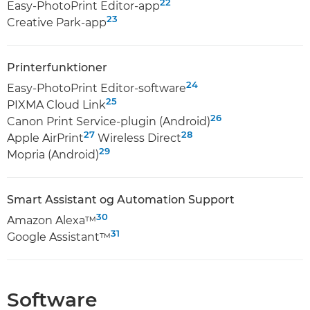
22
Easy-PhotoPrint Editor-app
23
Creative Park-app
Printerfunktioner
24
Easy-PhotoPrint Editor-software
25
PIXMA Cloud Link
26
Canon Print Service-plugin (Android)
27
28
Apple AirPrint
Wireless Direct
29
Mopria (Android)
Smart Assistant og Automation Support
30
Amazon Alexa™
31
Google Assistant™
Software