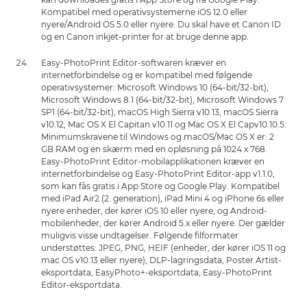
Kompatibel med operativsystemerne iOS 12.0 eller
nyere/Android OS 5.0 eller nyere. Du skal have et Canon ID
og en Canon inkjet-printer for at bruge denne app.
Easy-PhotoPrint Editor-softwaren kræver en
internetforbindelse og er kompatibel med følgende
operativsystemer: Microsoft Windows 10 (64-bit/32-bit),
Microsoft Windows 8.1 (64-bit/32-bit), Microsoft Windows 7
SP1 (64-bit/32-bit), macOS High Sierra v10.13, macOS Sierra
v10.12, Mac OS X El Capitan v10.11 og Mac OS X El Capv10.10.5.
Minimumskravene til Windows og macOS/Mac OS X er: 2
GB RAM og en skærm med en opløsning på 1024 x 768.
Easy-PhotoPrint Editor-mobilapplikationen kræver en
internetforbindelse og Easy-PhotoPrint Editor-app v1.1.0,
som kan fås gratis i App Store og Google Play. Kompatibel
med iPad Air2 (2. generation), iPad Mini 4 og iPhone 6s eller
nyere enheder, der kører iOS 10 eller nyere, og Android-
mobilenheder, der kører Android 5.x eller nyere. Der gælder
muligvis visse undtagelser. Følgende filformater
understøttes: JPEG, PNG, HEIF (enheder, der kører iOS 11 og
mac OS v10.13 eller nyere), DLP-lagringsdata, Poster Artist-
eksportdata, EasyPhoto+-eksportdata, Easy-PhotoPrint
Editor-eksportdata.