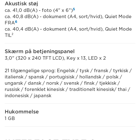
Akustisk støj
5
ca. 41,0 dB(A) - foto (4" x 6")
ca. 40,8 dB(A) - dokument (A4, sort/hvid), Quiet Mode
6
FRA
ca. 40,4 dB(A) - dokument (A4, sort/hvid), Quiet Mode
TIL²
Skærm på betjeningspanel
3,0" (320 x 240 TFT LCD), Key x 13, LED x 2
21 tilgængelige sprog: Engelsk / tysk / fransk / tyrkisk /
italiensk / spansk / portugisisk / hollandsk / polsk /
ungarsk / dansk / norsk / svensk / finsk / tjekkisk /
russisk / forenklet kinesisk / traditionelt kinesisk/ thai /
indonesisk / japansk
Hukommelse
1 GB