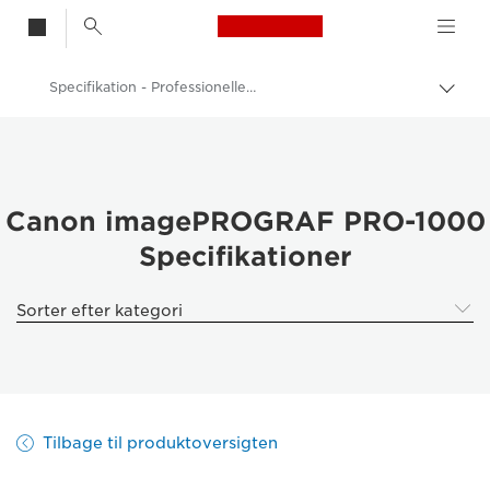
Canon Logo, back t
Specifikation - Professionelle A2- og A3-inkjetfotoprintere
Skift
brød
Canon
Printere fra Canon
Professionelle A2- og A3-inkjetfotoprintere – inkjet
Canon imagePROGRAF PRO-1000
Specifikationer
imagePROGRAF Pro 1000: Professionelt produktionsfotoprint
Sorter efter kategori
Tilbage til produktoversigten