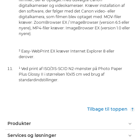
digitalkameraer og videokameraer. Kræver installation af
den software, der følger med det Canon video- eller
digitalkamera, som filmen blev optaget med. MOV-filer
kræver: ZoomBrowser EX / ImageBrowser (version 6.5 eller
nyere), MP4-filer kræver: ImageBrowser EX (version 1.0 eller
nyere).
² Easy-WebPrint EX kræver Internet Explorer 8 eller
derover.
¹ Ved print af ISO/JIS-SCID N2-mønster på Photo Paper
Plus Glossy II i størrelsen 10x15 cm ved brug af
standardindstillinger.
Tilbage til toppen
Produkter
Services og løsninger