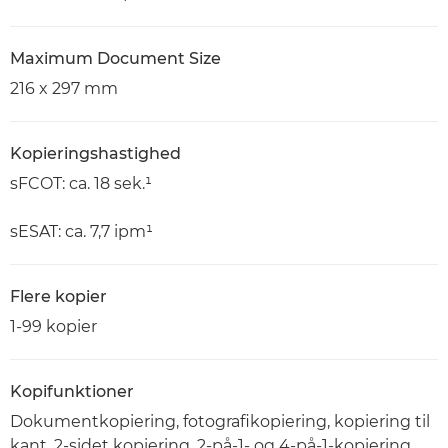
Maximum Document Size
216 x 297 mm
Kopieringshastighed
sFCOT: ca. 18 sek.¹
sESAT: ca. 7,7 ipm¹
Flere kopier
1-99 kopier
Kopifunktioner
Dokumentkopiering, fotografikopiering, kopiering til
kant, 2-sidet kopiering, 2-på-1- og 4-på-1-kopiering,