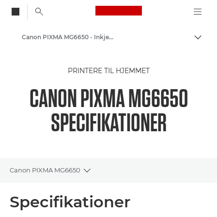
Canon Logo, back to
Canon PIXMA MG6650 - Inkjet Photo Printers
Skift
Canon
PRINTERE TIL HJEMMET
Printere fra Canon
CANON PIXMA MG6650
SPECIFIKATIONER
Canon PIXMA MG6650
Toggle breadcrumbs
Oversigt
Specifikationer