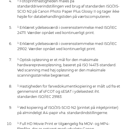
¹ Fotoprinthastigheden måles på
standarddriverindstillingen ved brug af standarden ISO/JIS-
SCID N2 på Canon Photo Paper Plus Glossy II og tager ikke
højde for databehandlingstiden på værtscomputeren.
¹ Erklæret ydelsesværdi i overensstemmelse med ISO/IEC
24711. Værdier opnået ved kontinuerligt print.
¹ Erklæret ydelsesværdi i overensstemmelse med ISO/IEC
29102. Værdier opnået ved kontinuerligt print.
¹ Optisk opløsning er et mål for den maksimale
hardwareprøveopløsning, baseret på ISO 14473-standard.
Ved scanning med høj opløsning er den maksimale
scanningsstørrelse begrænset.
¹ Hastigheden for farvedokumentkopiering er målt ud fra et
gennemsnit af sFCOT og sESAT i ydelsestest iht.
standarden ISO/IEC 29183.
¹ Ved kopiering af ISO/JIS-SCID N2 (printet på inkjetprinter)
på almindeligt A4-papir vha. standardindstillingerne.
¹ Full HD Movie Print er tilgængelig fra MOV- og MP4-
filmfiler, der er optaget med udvalgte Canon