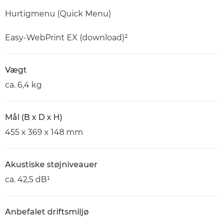
Hurtigmenu (Quick Menu)
Easy-WebPrint EX (download)²
Vægt
ca. 6,4 kg
Mål (B x D x H)
455 x 369 x 148 mm
Akustiske støjniveauer
ca. 42,5 dB¹
Anbefalet driftsmiljø