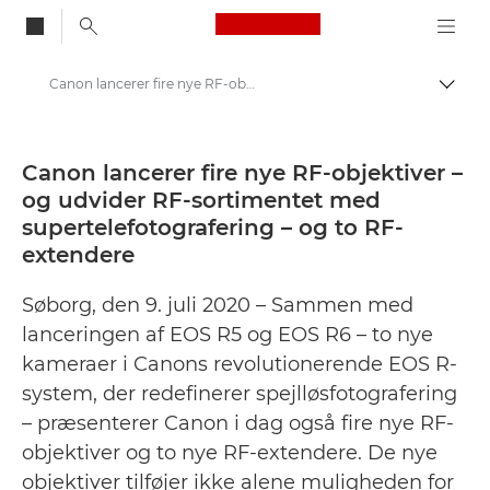
Canon Logo, back to
Canon lancerer fire nye RF-objektiver – og udvider RF-sortimentet med supertelefotografering – og to RF-extendere - Canon Danmarks presse-site
Skift
Canon
Presse
Canon lancerer fire nye RF-objektiver –
og udvider RF-sortimentet med
Pressemeddelelser – Canons pressecenter
supertelefotografering – og to RF-
extendere
Søborg, den 9. juli 2020 – Sammen med
lanceringen af EOS R5 og EOS R6 – to nye
kameraer i Canons revolutionerende EOS R-
system, der redefinerer spejlløsfotografering
– præsenterer Canon i dag også fire nye RF-
objektiver og to nye RF-extendere. De nye
objektiver tilføjer ikke alene muligheden for