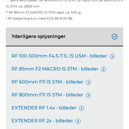
Sammentrukket: RF 600mm F11 IS STM: ca. 199,5 mm, RF 800mm F11
IS STM: ca. 281,8 mm
ix
RF 85mm F2 MACRO IS STM vejer ca. 500 g.
x
AF-betjening kun med EOS R5 EOS R6.
Yderligere oplysninger

RF 100-500mm F4.5-7.1L IS USM - billeder

RF 85mm F2 MACRO IS STM - billeder

RF 600mm F11 IS STM - billeder

RF 800mm F11 IS STM - billeder

EXTENDER RF 1.4x - billeder

EXTENDER RF 2x - billeder
