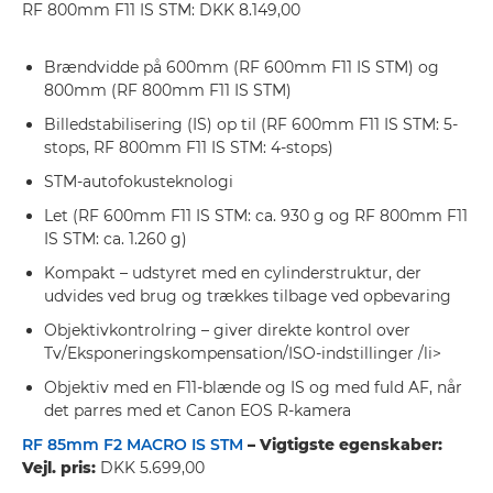
RF 800mm F11 IS STM: DKK 8.149,00
Brændvidde på 600mm (RF 600mm F11 IS STM) og
800mm (RF 800mm F11 IS STM)
Billedstabilisering (IS) op til (RF 600mm F11 IS STM: 5-
stops, RF 800mm F11 IS STM: 4-stops)
STM-autofokusteknologi
Let (RF 600mm F11 IS STM: ca. 930 g og RF 800mm F11
IS STM: ca. 1.260 g)
Kompakt – udstyret med en cylinderstruktur, der
udvides ved brug og trækkes tilbage ved opbevaring
Objektivkontrolring – giver direkte kontrol over
Tv/Eksponeringskompensation/ISO-indstillinger /li>
Objektiv med en F11-blænde og IS og med fuld AF, når
det parres med et Canon EOS R-kamera
RF 85mm F2 MACRO IS STM
– Vigtigste egenskaber:
Vejl. pris:
DKK 5.699,00