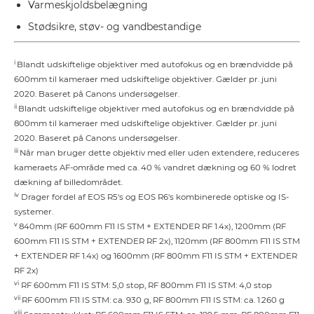
Varmeskjoldsbelægning
Stødsikre, støv- og vandbestandige
i
Blandt udskiftelige objektiver med autofokus og en brændvidde på
600mm til kameraer med udskiftelige objektiver. Gælder pr. juni
2020. Baseret på Canons undersøgelser.
ii
Blandt udskiftelige objektiver med autofokus og en brændvidde på
800mm til kameraer med udskiftelige objektiver. Gælder pr. juni
2020. Baseret på Canons undersøgelser.
iii
Når man bruger dette objektiv med eller uden extendere, reduceres
kameraets AF-område med ca. 40 % vandret dækning og 60 % lodret
dækning af billedområdet.
iv
Drager fordel af EOS R5's og EOS R6's kombinerede optiske og IS-
systemer.
v
840mm (RF 600mm F11 IS STM + EXTENDER RF 1.4x), 1200mm (RF
600mm F11 IS STM + EXTENDER RF 2x), 1120mm (RF 800mm F11 IS STM
+ EXTENDER RF 1.4x) og 1600mm (RF 800mm F11 IS STM + EXTENDER
RF 2x)
vi
RF 600mm F11 IS STM: 5,0 stop, RF 800mm F11 IS STM: 4,0 stop
vii
RF 600mm F11 IS STM: ca. 930 g, RF 800mm F11 IS STM: ca. 1.260 g
viii