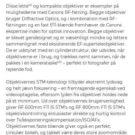
vii
Disse lette
og kompakte objektiver er eksempler på
mulighederne med Canons RF-fatning. Begge objektiver
bruger Diffractive Optics, og i kombination med RF-
fatningen og en fast f/11-blænde fremhæver de Canons
ekspertise inden for optisk innovation. Begge objektiver
er blevet gendesignet og er væsentligt mindre og lettere
sammenlignet med eksisterende EF-superteleobjektiver.
De er udstyret med en cylinderstruktur, der udvides, når
objektiverne er i brug, og trækkes nemt sammen, når de
viii
pakkes i en kamerataske
– perfekt til fotografer på
rejsende fod.
Objektivernes STM-teknologi tilbyder ekstremt lydsvag
og helt jævn fokusering – en fremragende egenskab ved
videooptagelse, eftersom lyden fra objektivet holdes nede
på et minimum. Ud over objektivernes brugervenlighed
giver RF 600mm F11 IS STM's og RF 800mm F11 IS STM's
objektivkontrolring entusiaster direkte og hurtig kontrol
over Tv/eksponeringskompensation/ISO/AFx.
Objektivernes faste blænde giver også en perfekt,
cirkulær bokeh, og takket være deres store zoomområde