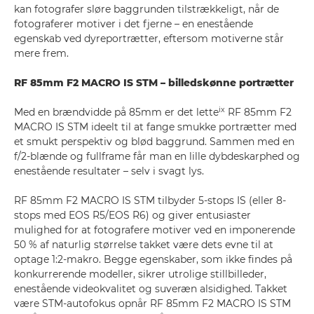
kan fotografer sløre baggrunden tilstrækkeligt, når de
fotograferer motiver i det fjerne – en enestående
egenskab ved dyreportrætter, eftersom motiverne står
mere frem.
RF 85mm F2 MACRO IS STM – billedskønne portrætter
ix
Med en brændvidde på 85mm er det lette
RF 85mm F2
MACRO IS STM ideelt til at fange smukke portrætter med
et smukt perspektiv og blød baggrund. Sammen med en
f/2-blænde og fullframe får man en lille dybdeskarphed og
enestående resultater – selv i svagt lys.
RF 85mm F2 MACRO IS STM tilbyder 5-stops IS (eller 8-
stops med EOS R5/EOS R6) og giver entusiaster
mulighed for at fotografere motiver ved en imponerende
50 % af naturlig størrelse takket være dets evne til at
optage 1:2-makro. Begge egenskaber, som ikke findes på
konkurrerende modeller, sikrer utrolige stillbilleder,
enestående videokvalitet og suveræn alsidighed. Takket
være STM-autofokus opnår RF 85mm F2 MACRO IS STM