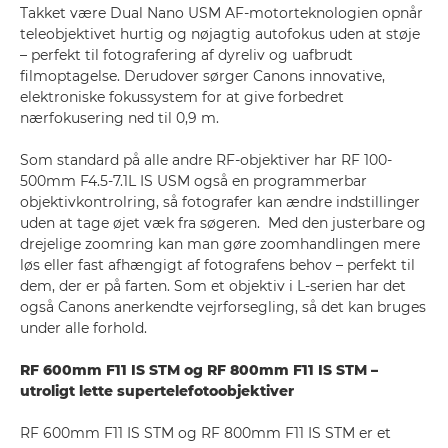
Takket være Dual Nano USM AF-motorteknologien opnår
teleobjektivet hurtig og nøjagtig autofokus uden at støje
– perfekt til fotografering af dyreliv og uafbrudt
filmoptagelse. Derudover sørger Canons innovative,
elektroniske fokussystem for at give forbedret
nærfokusering ned til 0,9 m.
Som standard på alle andre RF-objektiver har RF 100-
500mm F4.5-7.1L IS USM også en programmerbar
objektivkontrolring, så fotografer kan ændre indstillinger
uden at tage øjet væk fra søgeren. Med den justerbare og
drejelige zoomring kan man gøre zoomhandlingen mere
løs eller fast afhængigt af fotografens behov – perfekt til
dem, der er på farten. Som et objektiv i L-serien har det
også Canons anerkendte vejrforsegling, så det kan bruges
under alle forhold.
RF 600mm F11 IS STM og RF 800mm F11 IS STM –
utroligt lette supertelefotoobjektiver
RF 600mm F11 IS STM og RF 800mm F11 IS STM er et