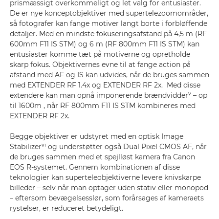
prismæssigt overkommeligt og let valg for entusiaster.
De er nye konceptobjektiver med supertelezoomområder,
så fotografer kan fange motiver langt borte i forbløffende
detaljer. Med en mindste fokuseringsafstand på 4,5 m (RF
600mm F11 IS STM) og 6 m (RF 800mm F11 IS STM) kan
entusiaster komme tæt på motiverne og opretholde
skarp fokus. Objektivernes evne til at fange action på
afstand med AF og IS kan udvides, når de bruges sammen
med EXTENDER RF 1.4x og EXTENDER RF 2x. Med disse
v
extendere kan man opnå imponerende brændvidder
– op
til 1600m , når RF 800mm F11 IS STM kombineres med
EXTENDER RF 2x.
Begge objektiver er udstyret med en optisk Image
vi
Stabilizer
og understøtter også Dual Pixel CMOS AF, når
de bruges sammen med et spejlløst kamera fra Canon
EOS R-systemet. Gennem kombinationen af disse
teknologier kan superteleobjektiverne levere knivskarpe
billeder – selv når man optager uden stativ eller monopod
– eftersom bevægelsesslør, som forårsages af kameraets
rystelser, er reduceret betydeligt.