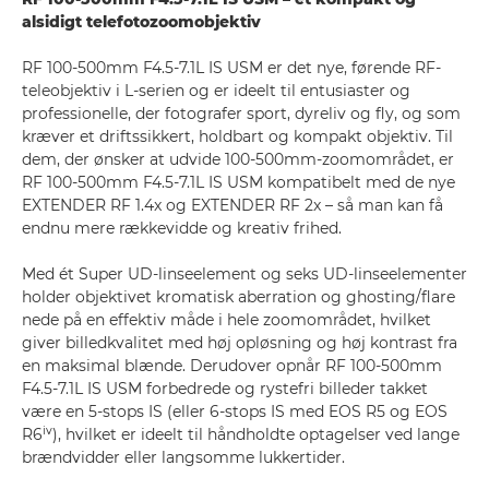
alsidigt telefotozoomobjektiv
RF 100-500mm F4.5-7.1L IS USM er det nye, førende RF-
teleobjektiv i L-serien og er ideelt til entusiaster og
professionelle, der fotografer sport, dyreliv og fly, og som
kræver et driftssikkert, holdbart og kompakt objektiv. Til
dem, der ønsker at udvide 100-500mm-zoomområdet, er
RF 100-500mm F4.5-7.1L IS USM kompatibelt med de nye
EXTENDER RF 1.4x og EXTENDER RF 2x – så man kan få
endnu mere rækkevidde og kreativ frihed.
Med ét Super UD-linseelement og seks UD-linseelementer
holder objektivet kromatisk aberration og ghosting/flare
nede på en effektiv måde i hele zoomområdet, hvilket
giver billedkvalitet med høj opløsning og høj kontrast fra
en maksimal blænde. Derudover opnår RF 100-500mm
F4.5-7.1L IS USM forbedrede og rystefri billeder takket
være en 5-stops IS (eller 6-stops IS med EOS R5 og EOS
iv
R6
), hvilket er ideelt til håndholdte optagelser ved lange
brændvidder eller langsomme lukkertider.