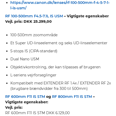
https://www.canon.dk/lenses/rf-100-500mm-f-4-5-7-1-
l-is-usm/
RF 100-500mm F4.5-7.1L IS USM
– Vigtigste egenskaber
Vejl. pris: DKK 25.299,00
100-500mm zoomområde
Et Super UD-linseelement og seks UD-linseelementer
5-stops IS (CIPA-standard)
Dual Nano USM
Objektivkontrolring, der kan tilpasses af brugeren
L-seriens vejrforseglinger
Kompatibelt med EXTENDER RF 1.4x / EXTENDER RF 2x
(brugbare brændvidder fra 300 til 500mm)
RF 600mm F11 IS STM
og
RF 800mm F11 IS STM
–
Vigtigste egenskaber:
Vejl. pris:
RF 600mm F11 IS STM DKK 6.129,00