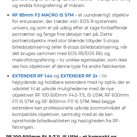
og endda fotografering af månen.
RF 85mm F2 MACRO IS STM
– et uundværligt objektiv
for entusiaster, der træder ind i EOS R-systemets
univers, og som er på udkig efter at tage forbløffende
portrætter og fange fine detaljer tæt på. Dette
portrætobjektiv med stor blænde tilbyder 5-stops
billedstabilisering (eller 8-stops billedstabilisering, når
det bruges sammen med EOS R5/EOS R6) og
makrofotografering – to unikke egenskaber, som ikke
ses hos objektiver af denne type fra andre fabrikanter.
EXTENDER RF 1.4x
og
EXTENDER RF 2x
– to
højtydende og holdbare extendere med ny optik, der er
udviklet til at udvide mulighederne med de nye
objektiver RF 100-500mm F4.5-7.1L IS USM, RF 600mm
F11 IS STM og RF 800mm F11 IS STM. Med begge
extendere kan professionelle udvide zoomområdet af
kompatible objektiver, samtidig med at de kan
opretholde billedkvaliteten og hastigheden fra RF-
fatningen.
RF 100-500mm F4.5-7.1L IS USM – et kompakt og