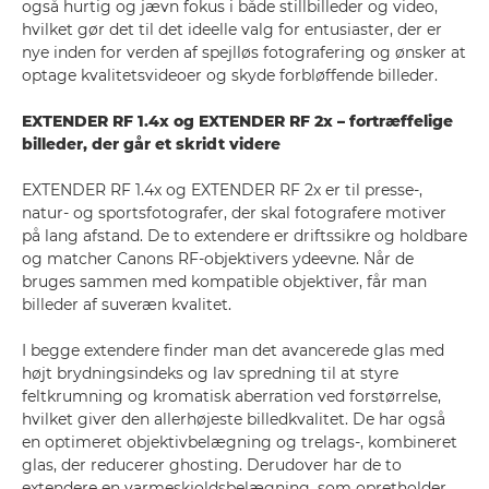
også hurtig og jævn fokus i både stillbilleder og video,
hvilket gør det til det ideelle valg for entusiaster, der er
nye inden for verden af spejlløs fotografering og ønsker at
optage kvalitetsvideoer og skyde forbløffende billeder.
EXTENDER RF 1.4x og EXTENDER RF 2x – fortræffelige
billeder, der går et skridt videre
EXTENDER RF 1.4x og EXTENDER RF 2x er til presse-,
natur- og sportsfotografer, der skal fotografere motiver
på lang afstand. De to extendere er driftssikre og holdbare
og matcher Canons RF-objektivers ydeevne. Når de
bruges sammen med kompatible objektiver, får man
billeder af suveræn kvalitet.
I begge extendere finder man det avancerede glas med
højt brydningsindeks og lav spredning til at styre
feltkrumning og kromatisk aberration ved forstørrelse,
hvilket giver den allerhøjeste billedkvalitet. De har også
en optimeret objektivbelægning og trelags-, kombineret
glas, der reducerer ghosting. Derudover har de to
extendere en varmeskjoldsbelægning, som opretholder