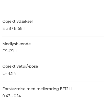
Objektivdæksel
E-58 / E-58II
Modlysblænde
ES-65III
Objektivetui/-pose
LH-D14
Forstørrelse med mellemring EF12 II
0.43 - 0.14