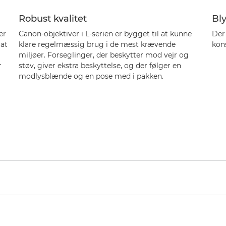
Robust kvalitet
Bly
er
Canon-objektiver i L-serien er bygget til at kunne
Der 
 at
klare regelmæssig brug i de mest krævende
kons
miljøer. Forseglinger, der beskytter mod vejr og
r
støv, giver ekstra beskyttelse, og der følger en
modlysblænde og en pose med i pakken.