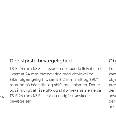
Den største bevægelighed
Ob
TS-E 24 mm f/3,5L II leverer enestående fleksibilitet
For 
i kraft af 24 mm brændvidde med vidvinkel og
kan
±8,5° tilgængelig tilt, samt ±12 mm shift og ±90°
obje
rotation på både tilt- og shift-mekanismen. Det er
præ
e
også muligt at låse tilt- og shift-mekanismerne på
der 
TS-E 24 mm f/3,5L II, så du undgår uønskede
anv
ets
bevægelser.
gør 
arki