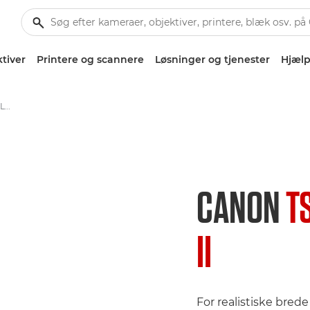
tiver
Printere og scannere
Løsninger og tjenester
Hjælp
Canon TS-E 24mm f/3.5L II - Lenses - Camera & Photo lenses
CANON
T
II
For realistiske brede