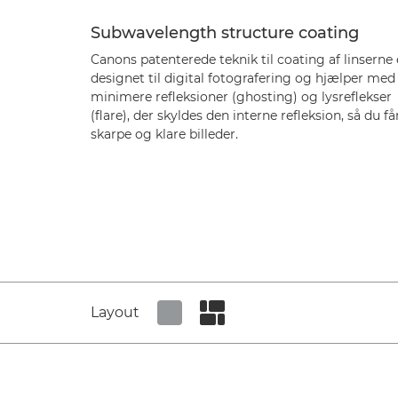
Subwavelength structure coating
Canons patenterede teknik til coating af linserne 
designet til digital fotografering og hjælper med
minimere refleksioner (ghosting) og lysreflekser
(flare), der skyldes den interne refleksion, så du få
skarpe og klare billeder.
Layout
Set tiled view
Set masonry view