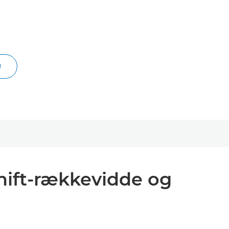
R
hift-rækkevidde og