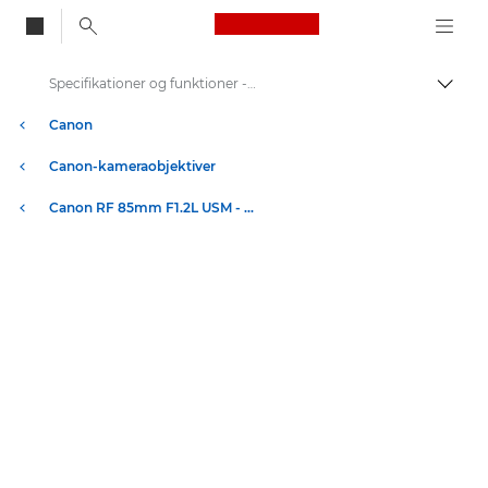
Canon Logo, back to
Specifikationer og funktioner - RF 85 mm F1.2L USM
Skift
Canon
Canon-kameraobjektiver
Canon RF 85mm F1.2L USM - formidabelt portrætobjektiv