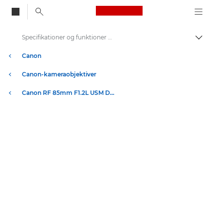
Canon Logo, back to
Specifikationer og funktioner – RF 85mm F1.2L USM DS
Skift
Canon
Canon-kameraobjektiver
Canon RF 85mm F1.2L USM DS – RF-objektiver