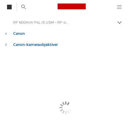
Canon Logo, back to
RF 600mm F4L IS USM – RF-objektiver
Skift
Canon
Canon-kameraobjektiver