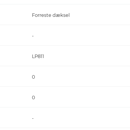
Forreste dæksel
-
LP811
0
0
-