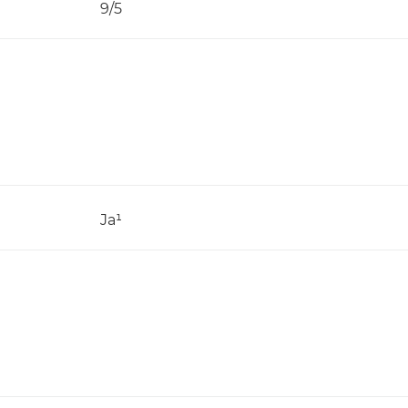
)
9/5
Ja¹