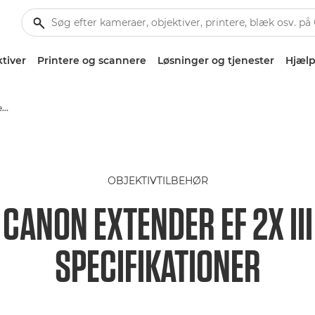
tiver
Printere og scannere
Løsninger og tjenester
Hjælp
Canon Extender EF 2x III - Lenses - Camera & Photo lenses
OBJEKTIVTILBEHØR
CANON EXTENDER EF 2X III
SPECIFIKATIONER