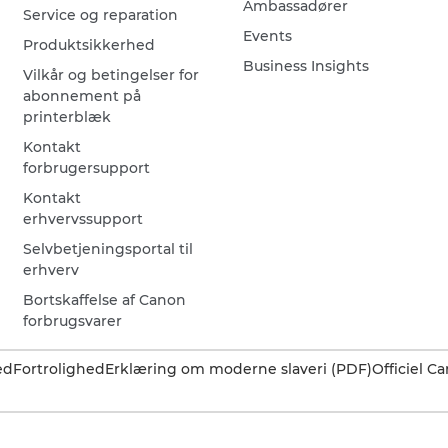
Ambassadører
Service og reparation
Events
Produktsikkerhed
Business Insights
Vilkår og betingelser for
abonnement på
printerblæk
Kontakt
forbrugersupport
Kontakt
erhvervssupport
Selvbetjeningsportal til
erhverv
Bortskaffelse af Canon
forbrugsvarer
ed
Fortrolighed
Erklæring om moderne slaveri (PDF)
Officiel 