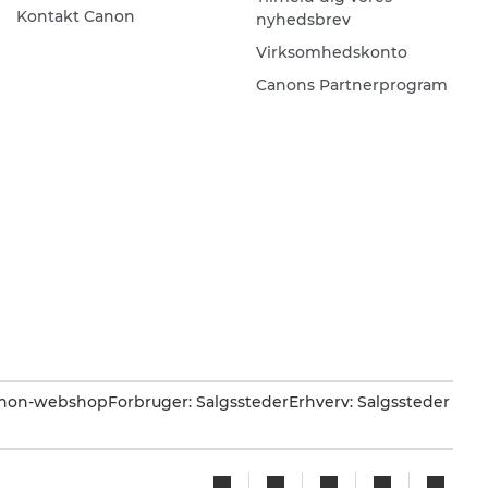
Kontakt Canon
nyhedsbrev
Virksomhedskonto
Canons Partnerprogram
Canon-webshop
Forbruger: Salgssteder
Erhverv: Salgssteder