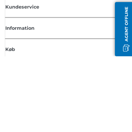
Kundeservice
AGENT OFFLINE
Information
Køb
Tilmeld dig Canons nyhedsbrev
Få regelmæssige e-mailopdateringer om nye produkter, nyttige tips og
tilbud
TILMELD DIG