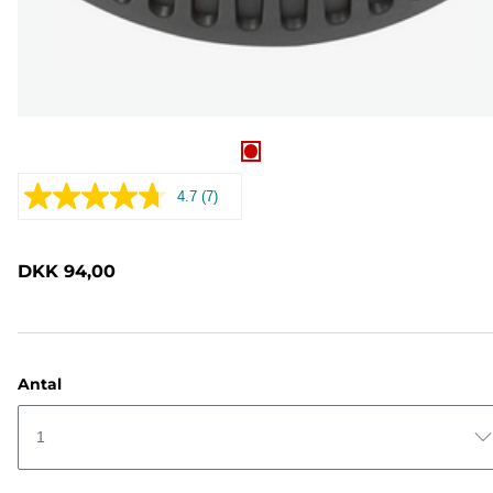
4.7
(7)
Læs
7
anmeldelser.
Samme
DKK 94,00
sidelink.
Antal
1