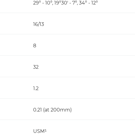
29° - 10°, 19°30' - 7°, 34° - 12°
16/13
8
32
1.2
0.21 (at 200mm)
USM¹