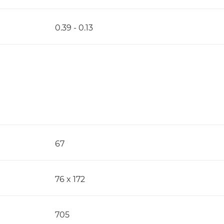
0.39 - 0.13
67
76 x 172
705