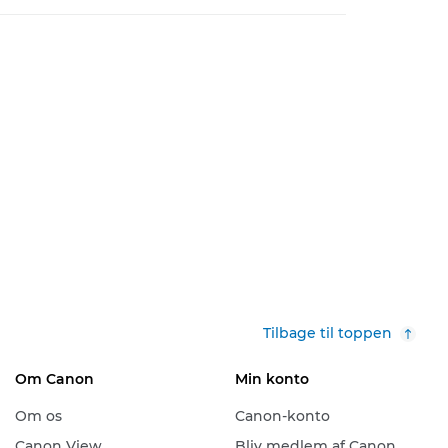
Tilbage til toppen
Om Canon
Min konto
Om os
Canon-konto
Canon View
Bliv medlem af Canon