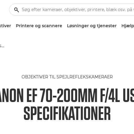
tiver
Printere og scannere
Løsninger og tjenester
Hjælp
Canon EF 70-200mm f/4L USM - Lenses - Camera & Photo lenses
OBJEKTIVER TIL SPEJLREFLEKSKAMERAER
NON EF 70-200MM F/4L 
SPECIFIKATIONER