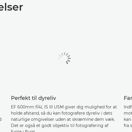
lser
Perfekt til dyreliv
Fan
EF 600mm f/4L IS III USM giver dig mulighed for at
Indf
holde afstand, så du kan fotografere dyreliv i dets
mot
d
naturlige omgivelser uden at skræmme dem væk.
kan
Det er også et godt objektiv til fotografering af
fra 
fugle i flugt.