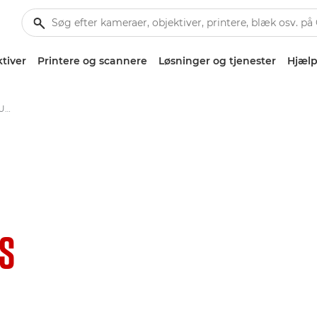
tiver
Printere og scannere
Løsninger og tjenester
Hjælp
Canon EF 600mm f/4L IS III USM-objektiv
IS