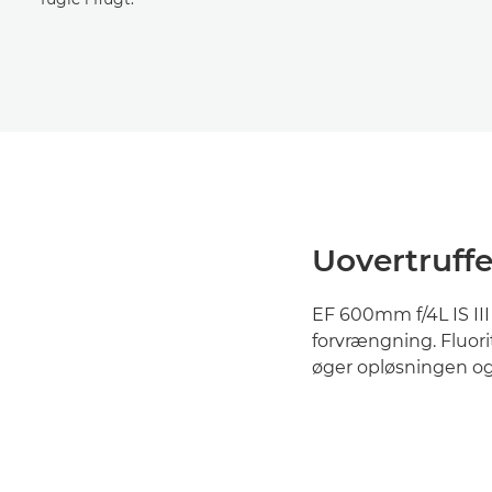
Uovertruffe
EF 600mm f/4L IS II
forvrængning. Fluor
øger opløsningen og