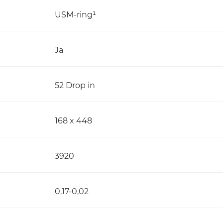
USM-ring¹
Ja
52 Drop in
168 x 448
3920
0,17-0,02