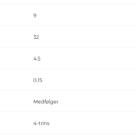
9
32
4.5
0.15
Medfølger
4-trins