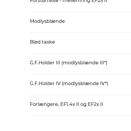
Forstørrelse - mellemring EF25 II
Modlysblænde
Blød taske
G.F.Holder III (modlysblænde III*)
G.F.Holder IV (modlysblænde IV*)
Forlængere, EF1.4x II og EF2x II