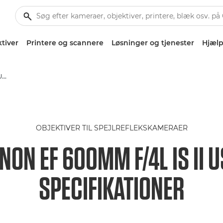
tiver
Printere og scannere
Løsninger og tjenester
Hjælp
Canon EF 600mm f/4L IS II USM - Lenses - Camera & Photo lenses
OBJEKTIVER TIL SPEJLREFLEKSKAMERAER
NON EF 600MM F/4L IS II 
SPECIFIKATIONER