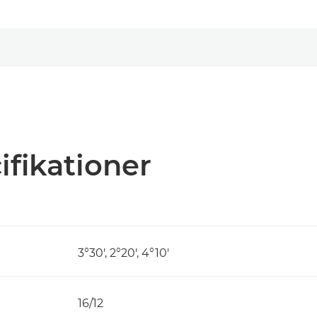
ifikationer
3°30', 2°20', 4°10'
)
16/12