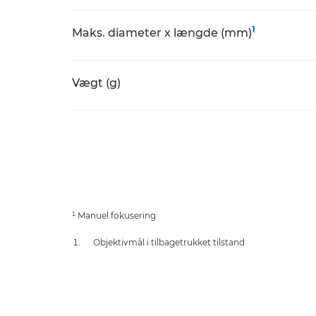
1
Maks. diameter x længde (mm)
Vægt (g)
¹ Manuel fokusering
Objektivmål i tilbagetrukket tilstand