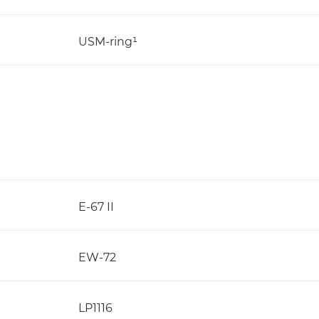
USM-ring¹
E-67 II
EW-72
LP1116