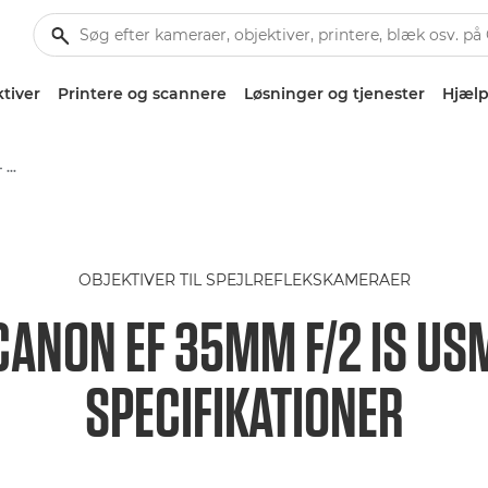
tiver
Printere og scannere
Løsninger og tjenester
Hjælp
Canon EF 35mm f/2 IS USM - Lenses - Camera & Photo lenses
OBJEKTIVER TIL SPEJLREFLEKSKAMERAER
CANON EF 35MM F/2 IS US
SPECIFIKATIONER