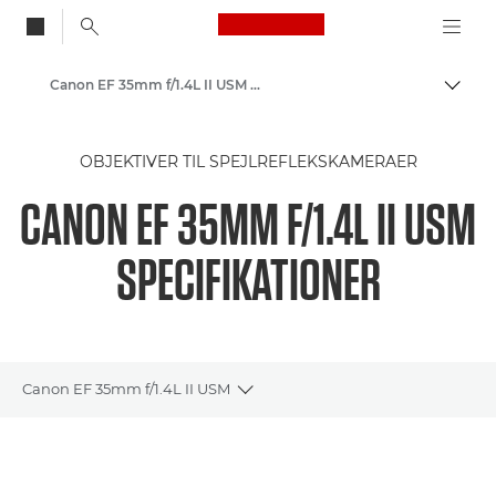
Canon Logo, back to
Canon EF 35mm f/1.4L II USM - Lenses - Camera & Photo lenses
Skift
Canon
OBJEKTIVER TIL SPEJLREFLEKSKAMERAER
Canon-kameraobjektiver
CANON EF 35MM F/1.4L II USM
SPECIFIKATIONER
Canon EF 35mm f/1.4L II USM
Toggle breadcrumbs
Oversigt