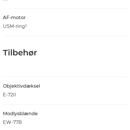
AF-motor
USM-ring¹
Tilbehør
Objektivdæksel
E-72II
Modlysblænde
EW-77B