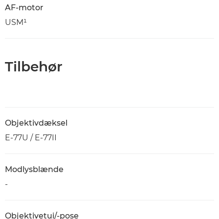
AF-motor
USM¹
Tilbehør
Objektivdæksel
E-77U / E-77II
Modlysblænde
-
Objektivetui/-pose