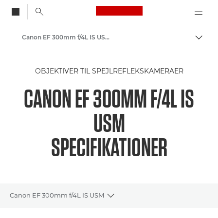
Canon Logo, back to
Canon EF 300mm f/4L IS USM - Lenses - Camera & Photo lenses
Skift
Canon
OBJEKTIVER TIL SPEJLREFLEKSKAMERAER
Canon-kameraobjektiver
CANON EF 300MM F/4L IS
USM
SPECIFIKATIONER
Canon EF 300mm f/4L IS USM
Toggle breadcrumbs