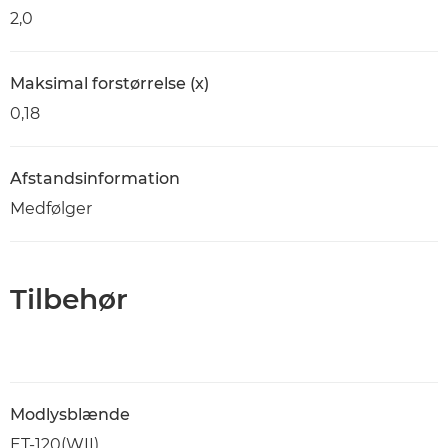
2,0
Maksimal forstørrelse (x)
0,18
Afstandsinformation
Medfølger
Tilbehør
Modlysblænde
ET-120(WII)