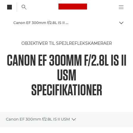
Canon Logo, back to
Canon EF 300mm f/2.8L IS II USM-objektiv
Skift
Canon
OBJEKTIVER TIL SPEJLREFLEKSKAMERAER
Canon-kameraobjektiver
CANON EF 300MM F/2.8L IS II
USM
SPECIFIKATIONER
Canon EF 300mm f/2.8L IS II USM
Toggle breadcrumbs