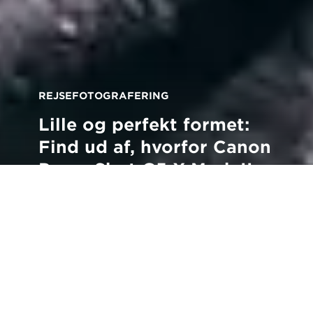
REJSEFOTOGRAFERING
Lille og perfekt formet:
Find ud af, hvorfor Canon
PowerShot G5 X Mark II
er den ideelle
rejseledsager
Tilbage til alle tips og teknikker