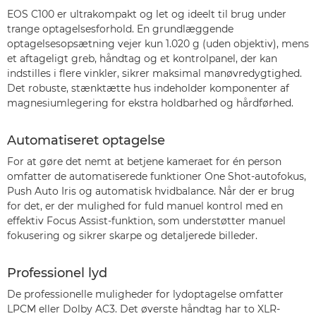
EOS C100 er ultrakompakt og let og ideelt til brug under
trange optagelsesforhold. En grundlæggende
optagelsesopsætning vejer kun 1.020 g (uden objektiv), mens
et aftageligt greb, håndtag og et kontrolpanel, der kan
indstilles i flere vinkler, sikrer maksimal manøvredygtighed.
Det robuste, stænktætte hus indeholder komponenter af
magnesiumlegering for ekstra holdbarhed og hårdførhed.
Automatiseret optagelse
For at gøre det nemt at betjene kameraet for én person
omfatter de automatiserede funktioner One Shot-autofokus,
Push Auto Iris og automatisk hvidbalance. Når der er brug
for det, er der mulighed for fuld manuel kontrol med en
effektiv Focus Assist-funktion, som understøtter manuel
fokusering og sikrer skarpe og detaljerede billeder.
Professionel lyd
De professionelle muligheder for lydoptagelse omfatter
LPCM eller Dolby AC3. Det øverste håndtag har to XLR-