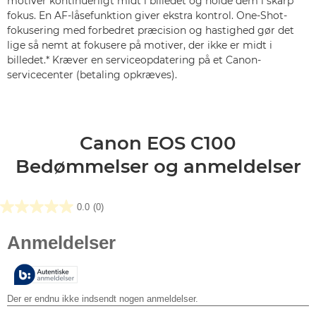
motiver kontinuerligt midt i billedet og holde dem i skarp
fokus. En AF-låsefunktion giver ekstra kontrol. One-Shot-
fokusering med forbedret præcision og hastighed gør det
lige så nemt at fokusere på motiver, der ikke er midt i
billedet.* Kræver en serviceopdatering på et Canon-
servicecenter (betaling opkræves).
Canon EOS C100
Bedømmelser og anmeldelser
0.0
(0)
0.0
ud
af
5
stjerner.