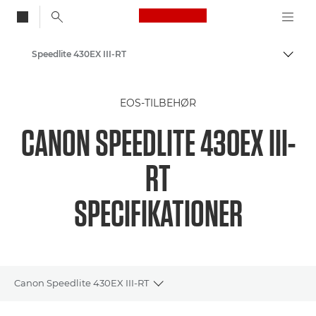
Canon Logo, back to
Speedlite 430EX III-RT
Skift
Canon
EOS-TILBEHØR
CANON SPEEDLITE 430EX III-
RT
SPECIFIKATIONER
Canon Speedlite 430EX III-RT
Toggle breadcrumbs