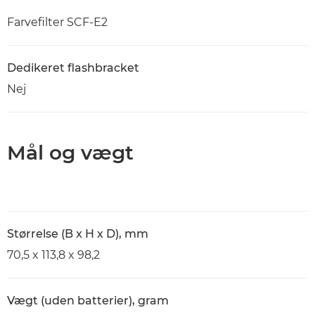
Farvefilter SCF-E2
Dedikeret flashbracket
Nej
Mål og vægt
Størrelse (B x H x D), mm
70,5 x 113,8 x 98,2
Vægt (uden batterier), gram