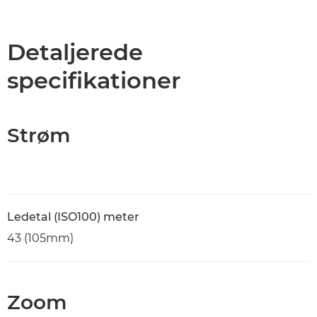
Oversigt
Specifikationer
Detaljerede
specifikationer
Support
Strøm
Ledetal (ISO100) meter
43 (105mm)
Zoom