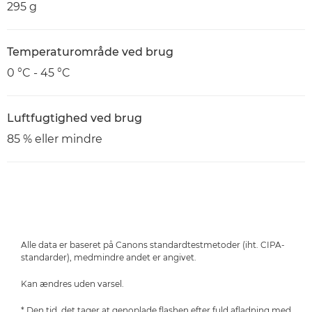
295 g
Temperaturområde ved brug
0 °C - 45 °C
Luftfugtighed ved brug
85 % eller mindre
Alle data er baseret på Canons standardtestmetoder (iht. CIPA-
standarder), medmindre andet er angivet.
Kan ændres uden varsel.
* Den tid, det tager at genoplade flashen efter fuld afladning med