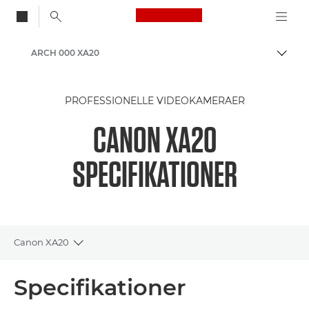
Canon Logo, back to
ARCH 000 XA20
Skift
Canon
PROFESSIONELLE VIDEOKAMERAER
CANON XA20
SPECIFIKATIONER
Canon XA20
Toggle breadcrumbs
Oversigt
Specifikationer