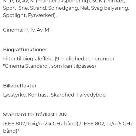
M: P, Tv, Av, M (manuel eksponering), SCN (Portræt,
Sport, Sne, Strand, Solnedgang, Nat, Svag belysning,
Spotlight, Fyrværkeri),
Cinema: P, Tv, Av, M
Biograffunktioner
Filter til biografeffekt (9 muligheder, herunder
"Cinema Standard", som kan tilpasses)
Billedeffekter
Lysstyrke, Kontrast, Skarphed, Farvedybde
Standard for trådløst LAN
IEEE 802,11b/g/n (2,4 GHz bånd) / IEEE 802,11a/n (5 GHz
bånd)¹