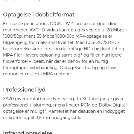
Optagelse i dobbeltformat
En næste generations DIGIC DV 4-processor øger dine
muligheder. AVCHD-video kan optages ved op til 28 Mbps i
1080/50p, mens 35 Mbps 1080/50p MP4-optagelse er
tilgængelig for maksimal kvalitet. Med to SDXC/SDHC-
hukommelseskortslots kan du optage HD i høj kvalitet og
MP4-filer i lavere opløsning samtidig¹ og få en hurtigere
filoverførsel – ideelt, når der er behov for en hurtig
filmoptagelsesbehandling. Optagelse i hurtig og slow
motion er muligt i MP4-metode.
Professionel lyd
XA20 giver omfattende lydstyring. To XLR-indgange giver
professionel tilslutning, mens lineær PCM og Dolby Digital-
optagelse er muligt². Kameraet har desuden en indbygget
mikrofon og et 3,5 mm indgangsstik.
Infrarød optagelse