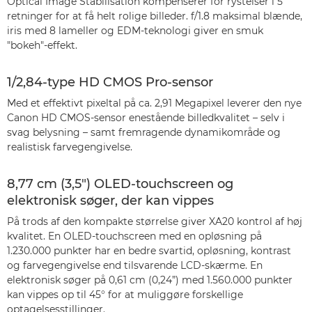
Optical Image Stabilisation kompenserer for rystelser i 5
retninger for at få helt rolige billeder. f/1.8 maksimal blænde,
iris med 8 lameller og EDM-teknologi giver en smuk
"bokeh"-effekt.
1/2,84-type HD CMOS Pro-sensor
Med et effektivt pixeltal på ca. 2,91 Megapixel leverer den nye
Canon HD CMOS-sensor enestående billedkvalitet – selv i
svag belysning – samt fremragende dynamikområde og
realistisk farvegengivelse.
8,77 cm (3,5") OLED-touchscreen og
elektronisk søger, der kan vippes
På trods af den kompakte størrelse giver XA20 kontrol af høj
kvalitet. En OLED-touchscreen med en opløsning på
1.230.000 punkter har en bedre svartid, opløsning, kontrast
og farvegengivelse end tilsvarende LCD-skærme. En
elektronisk søger på 0,61 cm (0,24”) med 1.560.000 punkter
kan vippes op til 45° for at muliggøre forskellige
optagelsesstillinger.