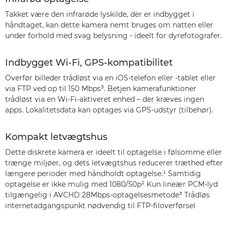
Takket være den infrarøde lyskilde, der er indbygget i
håndtaget, kan dette kamera nemt bruges om natten eller
under forhold med svag belysning - ideelt for dyrefotografer.
Indbygget Wi-Fi, GPS-kompatibilitet
Overfør billeder trådløst via en iOS-telefon eller -tablet eller
via FTP ved op til 150 Mbps³. Betjen kamerafunktioner
trådløst via en Wi-Fi-aktiveret enhed – der kræves ingen
apps. Lokalitetsdata kan optages via GPS-udstyr (tilbehør).
Kompakt letvægtshus
Dette diskrete kamera er ideelt til optagelse i følsomme eller
trænge miljøer, og dets letvægtshus reducerer træthed efter
længere perioder med håndholdt optagelse.¹ Samtidig
optagelse er ikke mulig med 1080/50p² Kun lineær PCM-lyd
tilgængelig i AVCHD 28Mbps-optagelsesmetode³ Trådløs
internetadgangspunkt nødvendig til FTP-filoverførsel