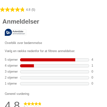
4.8
(5)
4.8
ud
af
5
stjerner.
5
anmeldelser