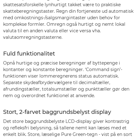
skattesatsforskelle lynhurtigt takket være to praktiske
skatteberegningstaster. Regn din fortjeneste ud automatisk
med omkostnings-/salgsmargintaster uden behov for
komplekse formler. Omregn også hurtigt og nemt lokal
valuta til en anden valuta eller vice versa vha.
valutaomregningstasterne.
Fuld funktionalitet
Opnå hurtige og præcise beregninger af byttepenge i
kontanter og konstante beregninger. ‘Command sign’-
funktionen viser lommeregnerens status automatisk.
Separate skydeafbrydervælgere til decimaltæller,
afrundingstæller, totalsumstæller og punkttæller gør den
nem og overordnet funktionel at anvende.
Stort, 2-farvet baggrundsbelyst display
Det store baggrundsbelyste LCD-display giver kontrastrig
og refleksfri belysning, så tallene nemt kan læses med et
enkelt blik. Store, læselige Pure Green-tegn - vist på en sort