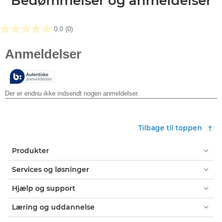
Bedømmelser og anmeldelser
0.0
(0)
0.0
ud
af
5
stjerner.
Tilbage til toppen
Produkter
Services og løsninger
Hjælp og support
Læring og uddannelse