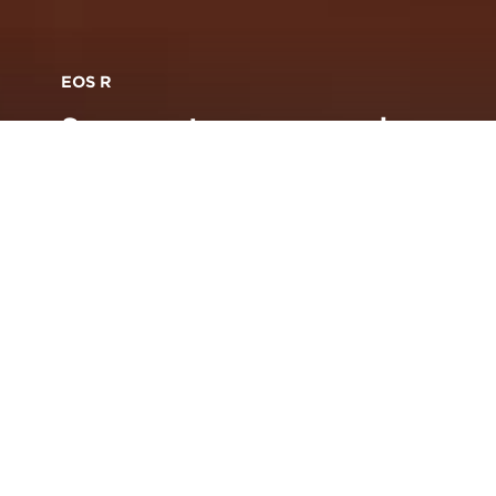
EOS R
Se og optag mere med en
sensor, der er bygget op
omkring præcision
E
OS R har et lille og stilfuldt kamerahus, som
sammen med de tekniske fornyelser inde i
kameraet gør det muligt at producere
stillbilleder og video i enestående kvalitet.