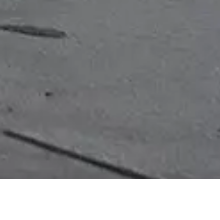
EOS M6 MARK II
Inden for et splitsekund