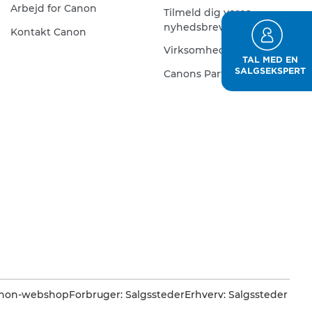
Arbejd for Canon
Tilmeld dig vores
nyhedsbrev
Kontakt Canon
Virksomhedskonto
TAL MED EN
SALGSEKSPERT
Canons Partnerprogram
Canon-webshop
Forbruger: Salgssteder
Erhverv: Salgssteder