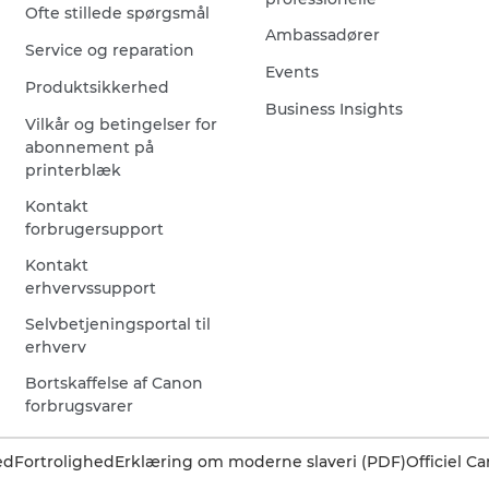
Ofte stillede spørgsmål
Ambassadører
Service og reparation
Events
Produktsikkerhed
Business Insights
Vilkår og betingelser for
abonnement på
printerblæk
Kontakt
forbrugersupport
Kontakt
erhvervssupport
Selvbetjeningsportal til
erhverv
Bortskaffelse af Canon
forbrugsvarer
ed
Fortrolighed
Erklæring om moderne slaveri (PDF)
Officiel 