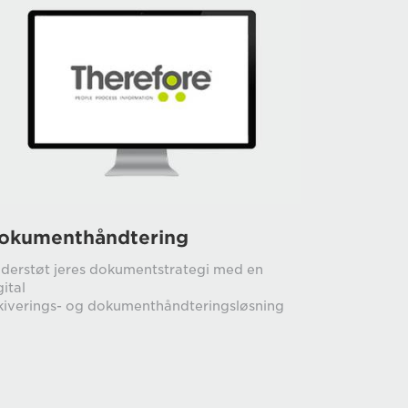
okumenthåndtering
derstøt jeres dokumentstrategi med en
gital
kiverings- og dokumenthåndteringsløsning