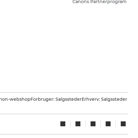
Canons Partnerprogram
Canon-webshop
Forbruger: Salgssteder
Erhverv: Salgssteder