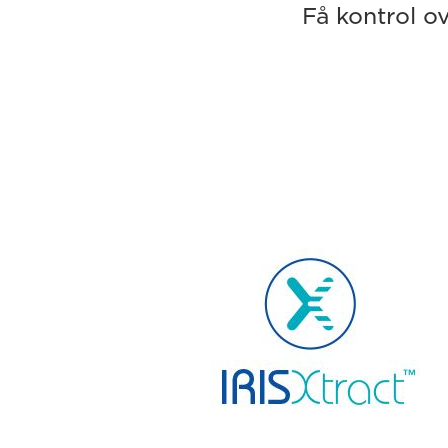
Få kontrol o
IRISXtract™