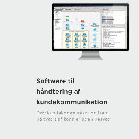
Software til
håndtering af
kundekommunikation
Driv kundekommunikation frem
på tværs af kanaler uden besvær