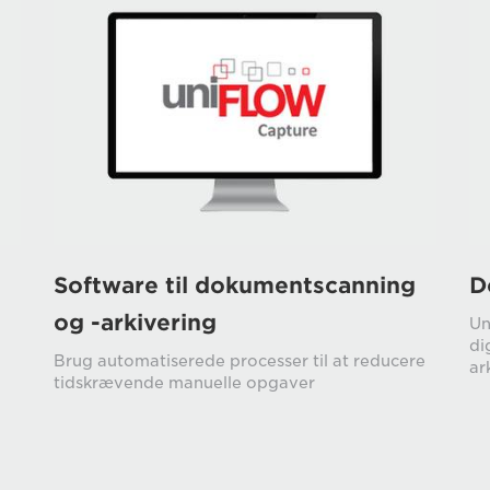
Software til dokumentscanning
D
og -arkivering
Un
di
Brug automatiserede processer til at reducere
ar
tidskrævende manuelle opgaver