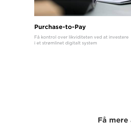
Purchase-to-Pay
Få kontrol over likviditeten ved at investere
i et strømlinet digitalt system
Få mere 