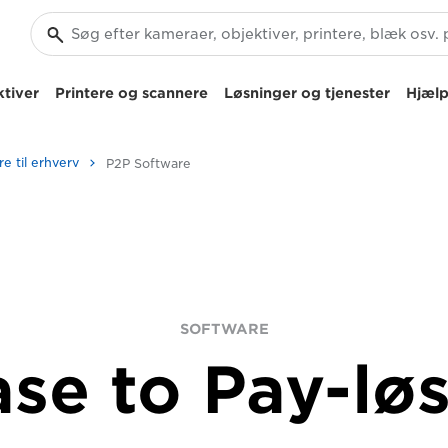
tiver
Printere og scannere
Løsninger og tjenester
Hjælp
e til erhverv
P2P Software
SOFTWARE
se to Pay-lø