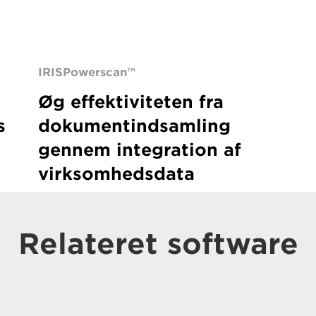
IRISPowerscan™
Øg effektiviteten fra
s
dokumentindsamling
gennem integration af
virksomhedsdata
Relateret software