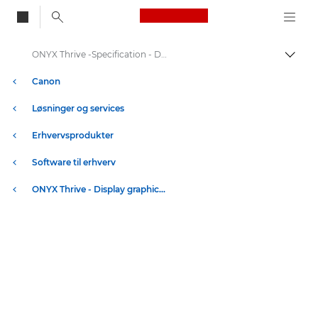
Canon Logo, back to
ONYX Thrive -Specification - Display graphics workflow
Skift
Canon
Løsninger og services
Erhvervsprodukter
Software til erhverv
ONYX Thrive - Display graphics workflow