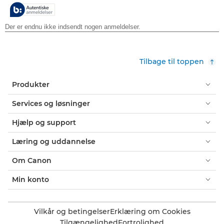
stjerner.
Tilbage til toppen
Produkter
Services og løsninger
Hjælp og support
Læring og uddannelse
Om Canon
Min konto
Vilkår og betingelser
Erklæring om Cookies
Tilgængelighed
Fortrolighed