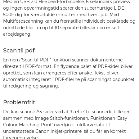
Med en USB 2,0 Hi-Speed-forbindelse, 6 sekunders preview
og ingen opvarmningstid sparer den superhurtige LiDE
500F dig for værdifulde minutter med hvert job. Med
Multifotoscanning kan du fremstille individuelt beskårede og
udrettede filer fra op til 10 separate billeder i en enkelt
arbejdsgang.
Scan til pdf
En nem 'Scan-til-PDF'-funktion scanner dokumenterne
direkte til PDF-format. En flydende palet af PDF-sider bliver
oprettet, som kan arrangeres efter ønske. Tekst bliver
automatisk integreret i PDF-filerne på scanningstidspunktet
til redigering og søgning.
Problemfrit
Du kan scanne A3-sider ved at ‘hæfte’ to scannede billeder
sammen med Image Stitch-funktionen. Funktionen ‘Easy
Colour Matching Print’ overfører fuldfarvedata til
understøttede Canon inkjet-printere, så du får en korrekt
farvegengivelse.