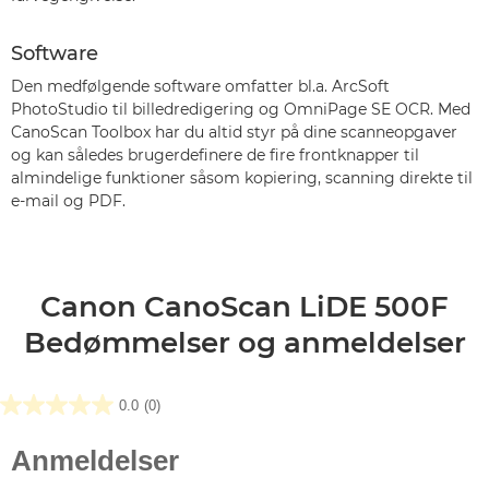
Software
Den medfølgende software omfatter bl.a. ArcSoft
PhotoStudio til billedredigering og OmniPage SE OCR. Med
CanoScan Toolbox har du altid styr på dine scanneopgaver
og kan således brugerdefinere de fire frontknapper til
almindelige funktioner såsom kopiering, scanning direkte til
e-mail og PDF.
Canon CanoScan LiDE 500F
Bedømmelser og anmeldelser
0.0
(0)
0.0
ud
af
5