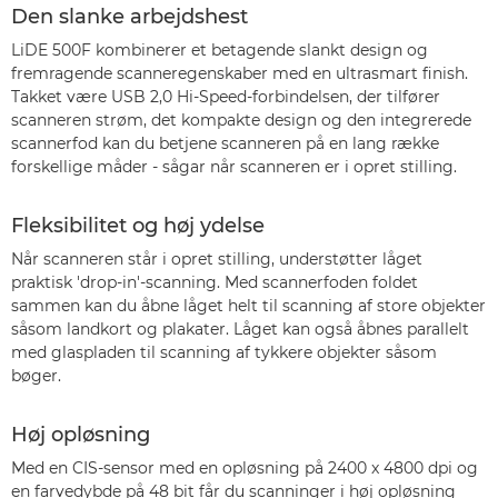
Den slanke arbejdshest
LiDE 500F kombinerer et betagende slankt design og
fremragende scanneregenskaber med en ultrasmart finish.
Takket være USB 2,0 Hi-Speed-forbindelsen, der tilfører
scanneren strøm, det kompakte design og den integrerede
scannerfod kan du betjene scanneren på en lang række
forskellige måder - sågar når scanneren er i opret stilling.
Fleksibilitet og høj ydelse
Når scanneren står i opret stilling, understøtter låget
praktisk 'drop-in'-scanning. Med scannerfoden foldet
sammen kan du åbne låget helt til scanning af store objekter
såsom landkort og plakater. Låget kan også åbnes parallelt
med glaspladen til scanning af tykkere objekter såsom
bøger.
Høj opløsning
Med en CIS-sensor med en opløsning på 2400 x 4800 dpi og
en farvedybde på 48 bit får du scanninger i høj opløsning