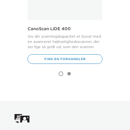
CanoScan LiDE 400
CanoSca
Giv din scanningskapacitet et boost med
Opdag ford
en avanceret højhastighedsscanner, der
elegant sc
ser lige så godt ud, som den scanner
enkle sca
FIND EN FORHANDLER