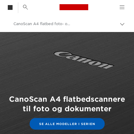
Canon Logo, back t
CanoScan A4 flatbed foto- og dokumentscannere
Skift
brød
Canon
Løsninger og services
Erhvervsprodukter
Scannere til hjemmet og kontoret
CanoScan A4 flatbedscannere
til foto og dokumenter
SE ALLE MODELLER I SERIEN