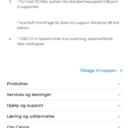
¹ For host PC/Mac system the standard equipped USB port
is supported
² ScanSoft OmniPage SE does not support Windows 98 first
edition
¹ USB 2.0 Hi-Speed mode. Kun scanning, dataoverførsel
ikke medregnet
Tilbage til toppen
Produkter
Services og løsninger
Hjælp og support
Læring og uddannelse
Om Canon