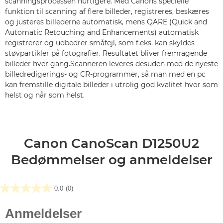
scanningsprocessen hurtigere. Med Canons specielle
funktion til scanning af flere billeder, registreres, beskæres
og justeres billederne automatisk, mens QARE (Quick and
Automatic Retouching and Enhancements) automatisk
registrerer og udbedrer småfejl, som f.eks. kan skyldes
støvpartikler på fotografier. Resultatet bliver fremragende
billeder hver gang.Scanneren leveres desuden med de nyeste
billedredigerings- og CR-programmer, så man med en pc
kan fremstille digitale billeder i utrolig god kvalitet hvor som
helst og når som helst.
Canon CanoScan D1250U2
Bedømmelser og anmeldelser
0.0
(0)
0.0
ud
af
5