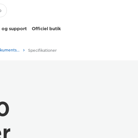
 og support
Officiel butik
ScanFront 400 - Dokumentscannere
Specifikationer
0
er