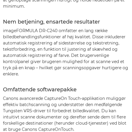
at genoptage scanningen hurtigt og holde nedetiden på et
minimum.
Nem betjening, ensartede resultater
imageFORMULA DR-C240 omfatter en lang række
billedbehandlingsfunktioner af høj kvalitet. Disse inkluderer
automatisk registrering af sidestørrelse og tekstretning,
tekstforbedring, en funktion til justering af skævhed og
automatisk registrering af farve. Det brugervenlige
kontrolpanel giver brugeren mulighed for at scanne ved et
tryk på en knap – hvilket gør scanningsopgaver hurtigere og
enklere.
Omfattende softwarepakke
Canons avancerede CaptureOn Touch-applikation muliggør
effektiv batchscanning og understøtter den medfølgende
Tungsten VRS-driver til forbedret billedkvalitet. Du kan
intuitivt scanne dokumenter og derefter sende dem til flere
forskellige destinationer (herunder cloud-tjenester) ved blot
at bruge Canons CaptureOnTouch.