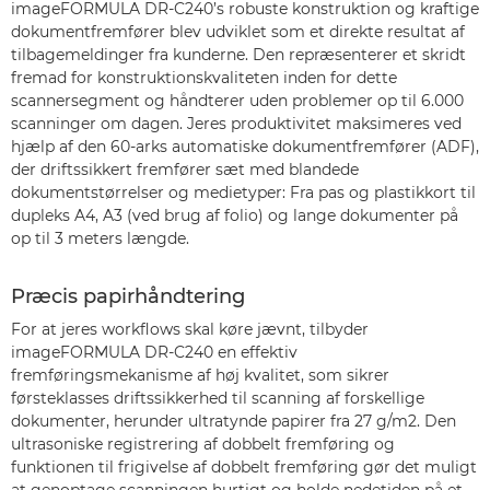
imageFORMULA DR-C240’s robuste konstruktion og kraftige
dokumentfremfører blev udviklet som et direkte resultat af
tilbagemeldinger fra kunderne. Den repræsenterer et skridt
fremad for konstruktionskvaliteten inden for dette
scannersegment og håndterer uden problemer op til 6.000
scanninger om dagen. Jeres produktivitet maksimeres ved
hjælp af den 60-arks automatiske dokumentfremfører (ADF),
der driftssikkert fremfører sæt med blandede
dokumentstørrelser og medietyper: Fra pas og plastikkort til
dupleks A4, A3 (ved brug af folio) og lange dokumenter på
op til 3 meters længde.
Præcis papirhåndtering
For at jeres workflows skal køre jævnt, tilbyder
imageFORMULA DR-C240 en effektiv
fremføringsmekanisme af høj kvalitet, som sikrer
førsteklasses driftssikkerhed til scanning af forskellige
dokumenter, herunder ultratynde papirer fra 27 g/m2. Den
ultrasoniske registrering af dobbelt fremføring og
funktionen til frigivelse af dobbelt fremføring gør det muligt