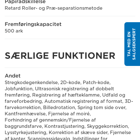
Papiradskillelse
Retard Roller- og Præ-separationsmetode
Fremføringskapacitet
T
500 ark
T
A
L
M
E
D
E
N
S
A
L
G
S
E
K
S
P
E
R
SÆRLIGE FUNKTIONER
Andet
Stregkodegenkendelse, 2D-kode, Patch-kode,
Jobfunktion, Ultrasonisk registrering af dobbelt
fremføring, Registrering af hæfteklamme, Udfald og
farveforbedring, Automatisk registrering af format, 3D-
farvekorrektion, Billedrotation, Spring tom side over,
Kantfremhævelse, Fjernelse af moiré,
Forhindring af gennemskin/Fjernelse af
baggrundsfarve, Kontrastjustering, Skyggekorrektion,
Lysstyrkejustering, Korrektion af skæve sider, Fjernelse
af kanter, Scanningssidevalg, Indstillinger for