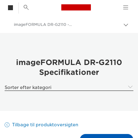
Canon Logo, back t
imageFORMULA DR-G2110 - Specifications
Skif
Canon
Løsninger og services
Erhvervsprodukter
imageFORMULA DR-G2110
Specifikationer
Scannere til hjemmet og kontoret
Dokumentscannere
Sorter efter kategori
imageFORMULA DR-G2110 - Scanners for Home & Office
Tilbage til produktoversigten