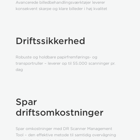
Avancerede billedbehandlingsværktøjer leverer
konsekvent skarpe og klare billeder i høj kvalitet
Driftssikkerhed
Robuste og holdbare papirfremførings- og
transportruller – leverer op til 55.000 scanninger pr.
dag
Spar
driftsomkostninger
Spar omkostninger med DR Scanner Management
Tool – den effektive metode til samtidig overvågning