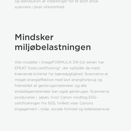
og distribution af indstillinger for et stort antal
scannere i jeres virksomhed.
Mindsker
miljøbelastningen
Alle modeller i imageFORMULA DR-G2-serien har
EPEAT Gold-certificering*, der opfylder de mest
krævende kriterier for bæredygtighed. Scannerne er
meget energieffektive med lavt energiforbrug og
fremstillet af genbrugsmaterialer, og alle
emballagematerialer kan også genbruges. Scannerne
produceres i Japan, hvor Canon modtog ESG-
certificeringen fra SGS, hvilket viser Canons
engagement i miljø, sociale forhold og ledelsesansvar