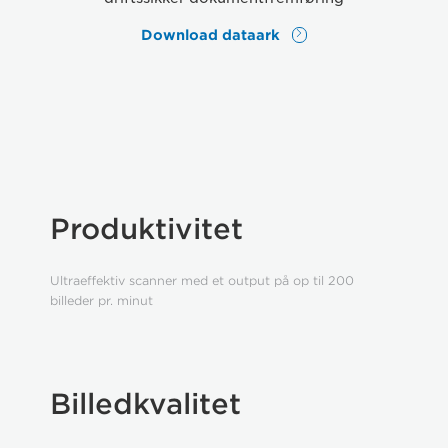
Download dataark
Produktivitet
Ultraeffektiv scanner med et output på op til 200
billeder pr. minut
Billedkvalitet