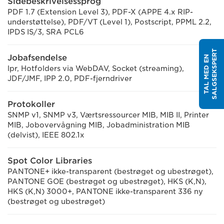
Sidebeskrivelsessprog
PDF 1.7 (Extension Level 3), PDF-X (APPE 4.x RIP-
understøttelse), PDF/VT (Level 1), Postscript, PPML 2.2,
IPDS IS/3, SRA PCL6
T
Jobafsendelse
T
A
L
M
E
D
E
N
S
A
L
G
S
E
K
S
P
E
R
lpr, Hotfolders via WebDAV, Socket (streaming),
JDF/JMF, IPP 2.0, PDF-fjerndriver
Protokoller
SNMP v1, SNMP v3, Værtsressourcer MIB, MIB II, Printer
MIB, Jobovervågning MIB, Jobadministration MIB
(delvist), IEEE 802.1x
Spot Color Libraries
PANTONE+ ikke-transparent (bestrøget og ubestrøget),
PANTONE GOE (bestrøget og ubestrøget), HKS (K,N),
HKS (K,N) 3000+, PANTONE ikke-transparent 336 ny
(bestrøget og ubestrøget)