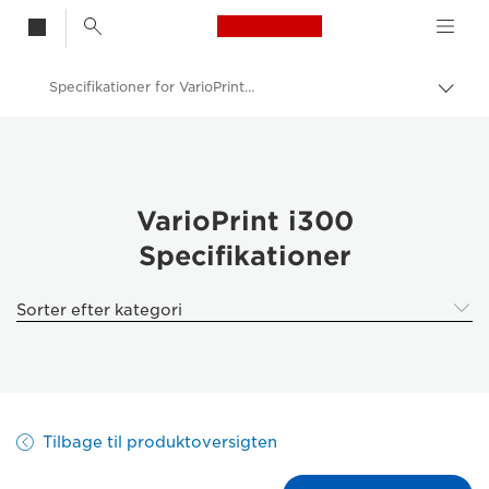
Canon Logo, back t
Specifikationer for VarioPrint i300
Skif
Canon
Løsninger og services
Erhvervsprodukter
VarioPrint i300
Specifikationer
Produktionsprint
VarioPrint i300 - Farve-arkprintere
Sorter efter kategori
Tilbage til produktoversigten