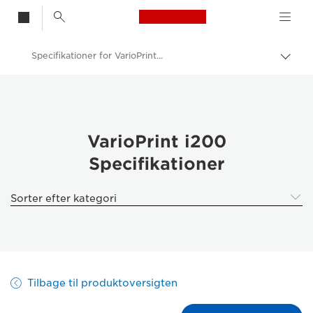
Canon Logo, back t
Specifikationer for VarioPrint i200
Skif
Canon
Løsninger og services
Erhvervsprodukter
VarioPrint i200
Specifikationer
Produktionsprint
VarioPrint i200 - Farve-arkprintere
Sorter efter kategori
Tilbage til produktoversigten