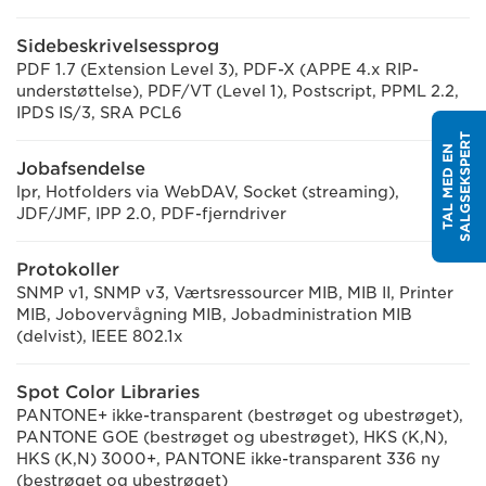
Sidebeskrivelsessprog
PDF 1.7 (Extension Level 3), PDF-X (APPE 4.x RIP-
understøttelse), PDF/VT (Level 1), Postscript, PPML 2.2,
IPDS IS/3, SRA PCL6
T
T
A
L
M
E
D
E
N
S
A
L
G
S
E
K
S
P
E
R
Jobafsendelse
lpr, Hotfolders via WebDAV, Socket (streaming),
JDF/JMF, IPP 2.0, PDF-fjerndriver
Protokoller
SNMP v1, SNMP v3, Værtsressourcer MIB, MIB II, Printer
MIB, Jobovervågning MIB, Jobadministration MIB
(delvist), IEEE 802.1x
Spot Color Libraries
PANTONE+ ikke-transparent (bestrøget og ubestrøget),
PANTONE GOE (bestrøget og ubestrøget), HKS (K,N),
HKS (K,N) 3000+, PANTONE ikke-transparent 336 ny
(bestrøget og ubestrøget)