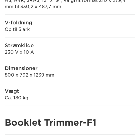
A3, A4R, SRA3, 13" x 19", valgfrit format 210 x 279,4
mm til 330,2 x 487,7 mm
V-foldning
Op til 5 ark
Strømkilde
230 V x 10 A
Dimensioner
800 x 792 x 1239 mm
Vægt
Ca. 180 kg
Booklet Trimmer-F1