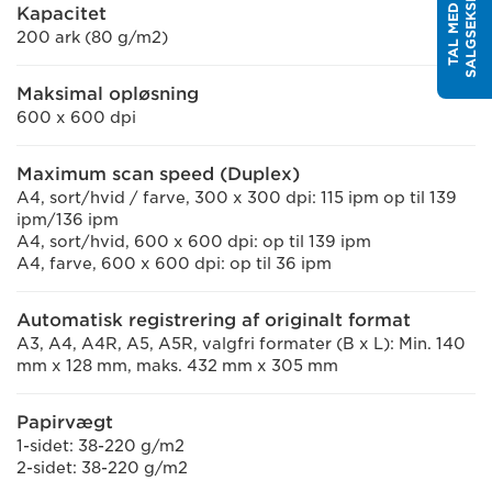
T
T
A
L
M
E
D
E
N
S
A
L
G
S
E
K
S
P
E
R
Kapacitet
200 ark (80 g/m2)
Maksimal opløsning
600 x 600 dpi
Maximum scan speed (Duplex)
A4, sort/hvid / farve, 300 x 300 dpi: 115 ipm op til 139
ipm/136 ipm
A4, sort/hvid, 600 x 600 dpi: op til 139 ipm
A4, farve, 600 x 600 dpi: op til 36 ipm
Automatisk registrering af originalt format
A3, A4, A4R, A5, A5R, valgfri formater (B x L): Min. 140
mm x 128 mm, maks. 432 mm x 305 mm
Papirvægt
1-sidet: 38-220 g/m2
2-sidet: 38-220 g/m2