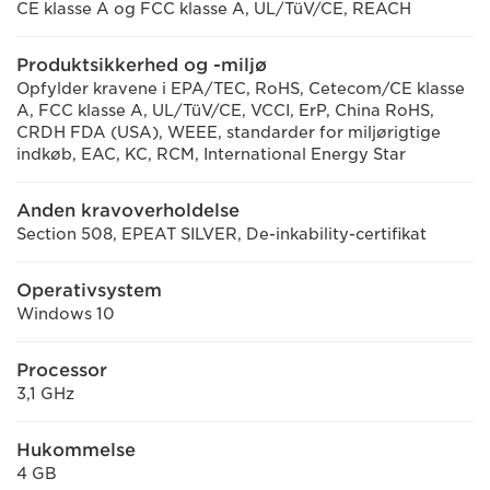
CE klasse A og FCC klasse A, UL/TüV/CE, REACH
Produktsikkerhed og -miljø
Opfylder kravene i EPA/TEC, RoHS, Cetecom/CE klasse
A, FCC klasse A, UL/TüV/CE, VCCI, ErP, China RoHS,
CRDH FDA (USA), WEEE, standarder for miljørigtige
indkøb, EAC, KC, RCM, International Energy Star
Anden kravoverholdelse
Section 508, EPEAT SILVER, De-inkability-certifikat
Operativsystem
Windows 10
Processor
3,1 GHz
Hukommelse
4 GB