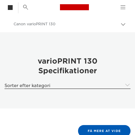
Canon Logo, back t
Canon varioPRINT 130
Skif
Canon
Løsninger og services
Erhvervsprodukter
varioPRINT 130
Specifikationer
Produktionsprint
Canon varioPRINT 130 - Business Printers & Fax Machines
Sorter efter kategori
FÅ MERE AT VIDE