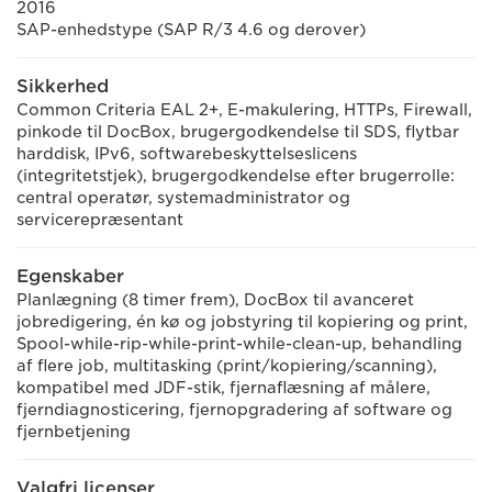
2016
SAP-enhedstype (SAP R/3 4.6 og derover)
Sikkerhed
Common Criteria EAL 2+, E-makulering, HTTPs, Firewall,
pinkode til DocBox, brugergodkendelse til SDS, flytbar
harddisk, IPv6, softwarebeskyttelseslicens
(integritetstjek), brugergodkendelse efter brugerrolle:
central operatør, systemadministrator og
servicerepræsentant
Egenskaber
Planlægning (8 timer frem), DocBox til avanceret
jobredigering, én kø og jobstyring til kopiering og print,
Spool-while-rip-while-print-while-clean-up, behandling
af flere job, multitasking (print/kopiering/scanning),
kompatibel med JDF-stik, fjernaflæsning af målere,
fjerndiagnosticering, fjernopgradering af software og
fjernbetjening
Valgfri licenser