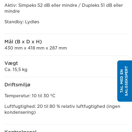
Aktiv: Simpeks 52 dB eller mindre / Dupleks 51 dB eller
mindre
Standby: Lydløs
Mål (B x D x H)
430 mm x 418 mm x 287 mm
Vægt
T
Ca. 15,5 kg
T
A
L
M
E
D
E
N
S
A
L
G
S
E
K
S
P
E
R
Driftsmiljø
Temperatur: 10 til 30 ºC
Luftfugtighed: 20 til 80 % relativ luftfugtighed (ingen
kondensering)