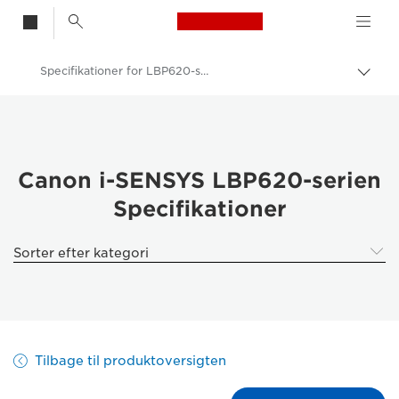
Canon Logo, back t
Specifikationer for LBP620-serien
Skif
Canon
Løsninger og services
Erhvervsprodukter
Canon i-SENSYS LBP620-serien
Specifikationer
Printere og faxmaskiner til erhverv
Enkeltfunktionsprintere
Sorter efter kategori
Farveprintere til kontoret - Canon Danmark
Canon i-SENSYS LBP620-serien
Tilbage til produktoversigten