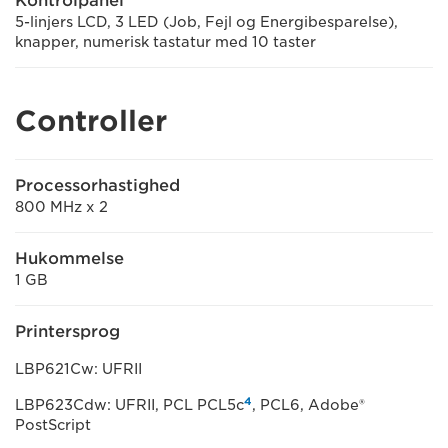
Kontrolpanel
5-linjers LCD, 3 LED (Job, Fejl og Energibesparelse),
knapper, numerisk tastatur med 10 taster
Controller
Processorhastighed
800 MHz x 2
Hukommelse
1 GB
Printersprog
LBP621Cw: UFRII
4
LBP623Cdw: UFRII, PCL PCL5c
, PCL6, Adobe®
PostScript