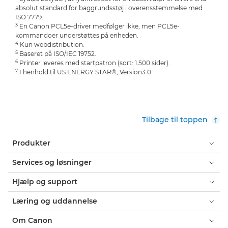
absolut standard for baggrundsstøj i overensstemmelse med
ISO 7779.
3
En Canon PCL5e-driver medfølger ikke, men PCL5e-
kommandoer understøttes på enheden.
4
Kun webdistribution.
5
Baseret på ISO/IEC 19752.
6
Printer leveres med startpatron (sort: 1.500 sider).
7
I henhold til US ENERGY STAR®, Version3.0.
Tilbage til toppen
Produkter
Services og løsninger
Hjælp og support
Læring og uddannelse
Om Canon