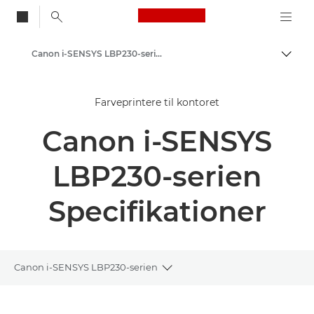
Canon Logo, back to
Canon i-SENSYS LBP230-serien – Enkeltfunktionsprintere
Skift
Canon
Farveprintere til kontoret
Løsninger og services
Canon i-SENSYS
Erhvervsprodukter
Printere og faxmaskiner til erhverv
LBP230-serien
Enkeltfunktionsprintere
Specifikationer
Sort/hvid-printere til kontoret
Canon i-SENSYS LBP230-serien
Toggle breadcrumbs
Oversigt