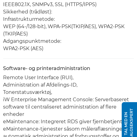
IEEE802.1X, SNMPv3, SSL (HTTPS/IPPS)
Sikkerhed (trådløst):
Infrastrukturmetode:
WEP (64-/128-bit), WPA-PSK(TKIP/AES), WPA2-PSK
(TKIP/AES)
Adgangspunktmetode:
WPA2-PSK (AES)
Software- og printeradministration
Remote User Interface (RUI),
Administration af Afdelings-ID,
Tonerstatusværktøj,
iW Enterprise Management Console: Serverbaseret
software til centraliseret administration af flere
T
enheder
T
A
L
M
E
D
E
N
S
A
L
G
S
E
K
S
P
E
R
eMaintenance: Integreret RDS giver fjernbetjente
eMaintenance-tjenester såsom måleraflæsninger,
automatisk administration af forbrugsstoffer og