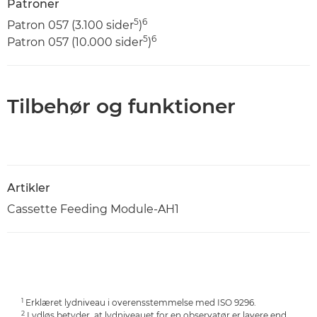
Patroner
5
6
Patron 057 (3.100 sider
)
5
6
Patron 057 (10.000 sider
)
Tilbehør og funktioner
Artikler
Cassette Feeding Module-AH1
1
Erklæret lydniveau i overensstemmelse med ISO 9296.
2
Lydløs betyder, at lydniveauet for en observatør er lavere end