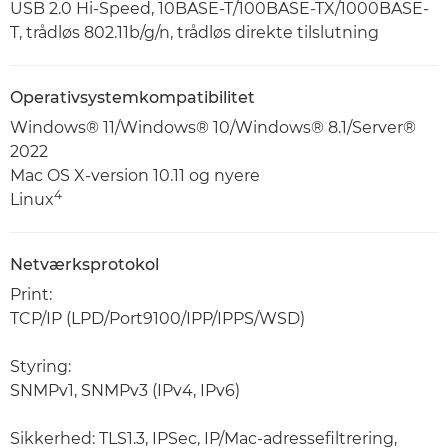
USB 2.0 Hi-Speed, 10BASE-T/100BASE-TX/1000BASE-
T, trådløs 802.11b/g/n, trådløs direkte tilslutning
Operativsystemkompatibilitet
Windows® 11/Windows® 10/Windows® 8.1/Server®
2022
Mac OS X-version 10.11 og nyere
4
Linux
Netværksprotokol
Print:
TCP/IP (LPD/Port9100/IPP/IPPS/WSD)
Styring:
SNMPv1, SNMPv3 (IPv4, IPv6)
Sikkerhed: TLS1.3, IPSec, IP/Mac-adressefiltrering,