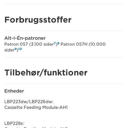
Forbrugsstoffer
Alt-i-Én-patroner
7
8
Patron 057 (3.100 sider
)
Patron 057H (10.000
9
10
sider
)
Tilbehør/funktioner
Enheder
LBP223dw/LBP226dw:
Cassette Feeding Module-AH1
LBP228x: