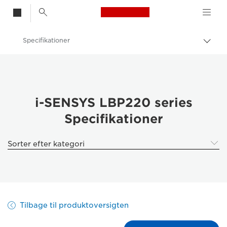
Canon Logo, back t
Specifikationer
Skif
Canon
Løsninger og services
Erhvervsprodukter
i-SENSYS LBP220 series
Specifikationer
Printere og faxmaskiner til erhverv
Enkeltfunktionsprintere
Sorter efter kategori
Sort/hvid-printere til kontoret
Canon i-SENSYS LBP220-serien
Tilbage til produktoversigten