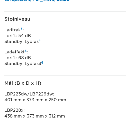
Støjniveau
3
Lydtryk
:
I drift: 54 dB
4
Standby: Lydløs
5
Lydeffekt
:
I drift: 68 dB
6
Standby: Lydløs3
Mål (B x D x H)
LBP223dw/LBP226dw:
401 mm x 373 mm x 250 mm
LBP228x:
438 mm x 373 mm x 312 mm