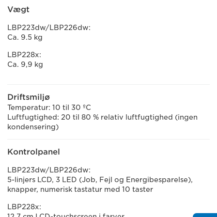
Vægt
LBP223dw/LBP226dw:
Ca. 9.5 kg
LBP228x:
Ca. 9,9 kg
Driftsmiljø
Temperatur: 10 til 30 ºC
Luftfugtighed: 20 til 80 % relativ luftfugtighed (ingen
kondensering)
Kontrolpanel
LBP223dw/LBP226dw:
5-linjers LCD, 3 LED (Job, Fejl og Energibesparelse),
knapper, numerisk tastatur med 10 taster
LBP228x:
12,7 cm LCD-touchscreen i farver