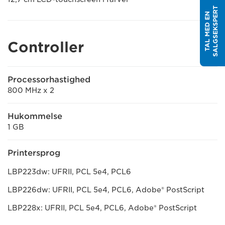
T
T
A
L
M
E
D
E
N
S
A
L
G
S
E
K
S
P
E
R
Controller
Processorhastighed
800 MHz x 2
Hukommelse
1 GB
Printersprog
LBP223dw: UFRII, PCL 5e4, PCL6
LBP226dw: UFRII, PCL 5e4, PCL6, Adobe® PostScript
LBP228x: UFRII, PCL 5e4, PCL6, Adobe® PostScript