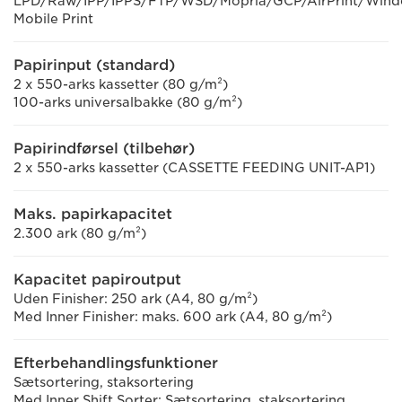
LPD/Raw/IPP/IPPS/FTP/WSD/Mopria/GCP/AirPrint/Win
Mobile Print
Papirinput (standard)
2 x 550-arks kassetter (80 g/m²)
100-arks universalbakke (80 g/m²)
Papirindførsel (tilbehør)
2 x 550-arks kassetter (CASSETTE FEEDING UNIT-AP1)
Maks. papirkapacitet
2.300 ark (80 g/m²)
Kapacitet papiroutput
Uden Finisher: 250 ark (A4, 80 g/m²)
Med Inner Finisher: maks. 600 ark (A4, 80 g/m²)
Efterbehandlingsfunktioner
Sætsortering, staksortering
Med Inner Shift Sorter: Sætsortering, staksortering,