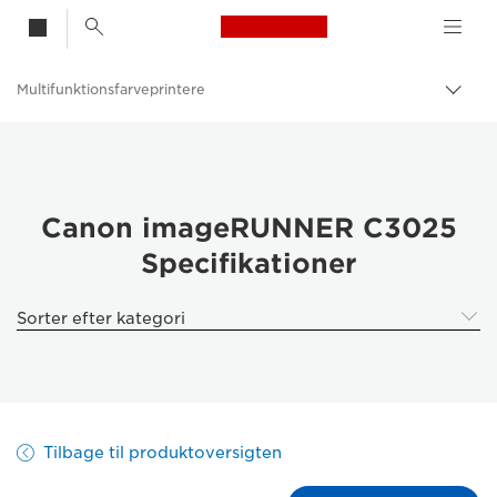
Canon Logo, back t
Multifunktionsfarveprintere
Skif
Canon
Løsninger og services
Erhvervsprodukter
Canon imageRUNNER C3025
Specifikationer
Printere og faxmaskiner til erhverv
Multifunktionsprintere – Alt-i-Én-printere
Sorter efter kategori
Tilbage til produktoversigten