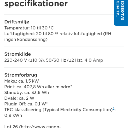
T
T
A
L
M
E
D
E
N
S
A
L
G
S
E
K
S
P
E
R
specifikationer
Driftsmiljø
Temperatur: 10 til 30 ºC
Luftfugtighed: 20 til 80 % relativ luftfugtighed (RH -
ingen kondensering)
Strømkilde
220-240 V (±10 %), 50/60 Hz (±2 Hz), 4,0 Amp
Strømforbrug
Maks.: ca. 1,5 kW
Print: ca. 407,8 Wh eller mindre*
Standby: ca. 33,6 Wh
Dvale: ca. 2 W
Plugin Off: ca. 0,1 W*
2
TEC-klassificering (Typical Electricity Consumption)
:
0,9 kWh
Lot 26 (http://www.canon-