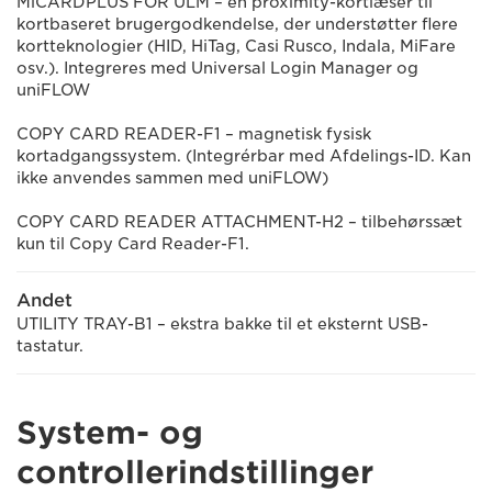
MiCARDPLUS FOR ULM – en proximity-kortlæser til
kortbaseret brugergodkendelse, der understøtter flere
kortteknologier (HID, HiTag, Casi Rusco, Indala, MiFare
osv.). Integreres med Universal Login Manager og
uniFLOW
COPY CARD READER-F1 – magnetisk fysisk
kortadgangssystem. (Integrérbar med Afdelings-ID. Kan
ikke anvendes sammen med uniFLOW)
COPY CARD READER ATTACHMENT-H2 – tilbehørssæt
kun til Copy Card Reader-F1.
Andet
UTILITY TRAY-B1 – ekstra bakke til et eksternt USB-
tastatur.
System- og
controllerindstillinger