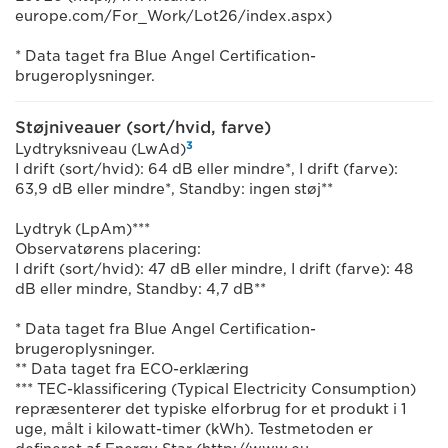
europe.com/For_Work/Lot26/index.aspx)
* Data taget fra Blue Angel Certification-
brugeroplysninger.
Støjniveauer (sort/hvid, farve)
3
Lydtryksniveau (LwAd)
I drift (sort/hvid): 64 dB eller mindre*, I drift (farve):
63,9 dB eller mindre*, Standby: ingen støj**
Lydtryk (LpAm)***
Observatørens placering:
I drift (sort/hvid): 47 dB eller mindre, I drift (farve): 48
dB eller mindre, Standby: 4,7 dB**
* Data taget fra Blue Angel Certification-
brugeroplysninger.
** Data taget fra ECO-erklæring
*** TEC-klassificering (Typical Electricity Consumption)
repræsenterer det typiske elforbrug for et produkt i 1
uge, målt i kilowatt-timer (kWh). Testmetoden er