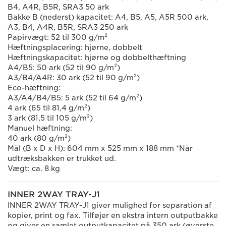
B4, A4R, B5R, SRA3 50 ark
Bakke B (nederst) kapacitet: A4, B5, A5, A5R 500 ark,
A3, B4, A4R, B5R, SRA3 250 ark
Papirvægt: 52 til 300 g/m²
Hæftningsplacering: hjørne, dobbelt
Hæftningskapacitet: hjørne og dobbelthæftning
A4/B5: 50 ark (52 til 90 g/m²)
A3/B4/A4R: 30 ark (52 til 90 g/m²)
Eco-hæftning:
A3/A4/B4/B5: 5 ark (52 til 64 g/m²)
4 ark (65 til 81,4 g/m²)
3 ark (81,5 til 105 g/m²)
Manuel hæftning:
40 ark (80 g/m²)
Mål (B x D x H): 604 mm x 525 mm x 188 mm *Når
udtræksbakken er trukket ud.
Vægt: ca. 8 kg
INNER 2WAY TRAY-J1
INNER 2WAY TRAY-J1 giver mulighed for separation af
kopier, print og fax. Tilføjer en ekstra intern outputbakke
og giver en samlet outputkapacitet på 350 ark (øverste