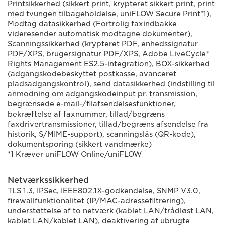
Printsikkerhed (sikkert print, krypteret sikkert print, print
med tvungen tilbageholdelse, uniFLOW Secure Print*1),
Modtag datasikkerhed (Fortrolig faxindbakke
videresender automatisk modtagne dokumenter),
Scanningssikkerhed (krypteret PDF, enhedssignatur
PDF/XPS, brugersignatur PDF/XPS, Adobe LiveCycle®
Rights Management ES2.5-integration), BOX-sikkerhed
(adgangskodebeskyttet postkasse, avanceret
pladsadgangskontrol), send datasikkerhed (indstilling til
anmodning om adgangskodeinput pr. transmission,
begrænsede e-mail-/filafsendelsesfunktioner,
bekræftelse af faxnummer, tillad/begræns
faxdrivertransmissioner, tillad/begræns afsendelse fra
historik, S/MIME-support), scanningslås (QR-kode),
dokumentsporing (sikkert vandmærke)
*1 Kræver uniFLOW Online/uniFLOW
Netværkssikkerhed
TLS 1.3, IPSec, IEEE802.1X-godkendelse, SNMP V3.0,
firewallfunktionalitet (IP/MAC-adressefiltrering),
understøttelse af to netværk (kablet LAN/trådløst LAN,
kablet LAN/kablet LAN), deaktivering af ubrugte