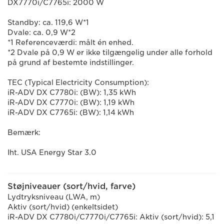
DX7770i/C7765i: 2000 W
Standby: ca. 119,6 W*1
Dvale: ca. 0,9 W*2
*1 Referenceværdi: målt én enhed.
*2 Dvale på 0,9 W er ikke tilgængelig under alle forhold
på grund af bestemte indstillinger.
TEC (Typical Electricity Consumption):
iR-ADV DX C7780i: (BW): 1,35 kWh
iR-ADV DX C7770i: (BW): 1,19 kWh
iR-ADV DX C7765i: (BW): 1,14 kWh
Bemærk:
Iht. USA Energy Star 3.0
Støjniveauer (sort/hvid, farve)
Lydtryksniveau (LWA, m)
Aktiv (sort/hvid) (enkeltsidet)
iR-ADV DX C7780i/C7770i/C7765i: Aktiv (sort/hvid): 5,1