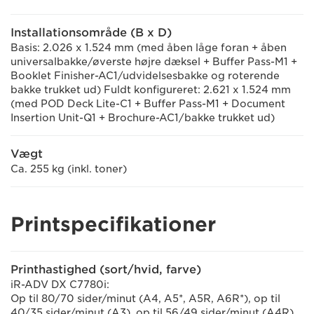
Installationsområde (B x D)
Basis: 2.026 x 1.524 mm (med åben låge foran + åben
universalbakke/øverste højre dæksel + Buffer Pass-M1 +
Booklet Finisher-AC1/udvidelsesbakke og roterende
bakke trukket ud) Fuldt konfigureret: 2.621 x 1.524 mm
(med POD Deck Lite-C1 + Buffer Pass-M1 + Document
Insertion Unit-Q1 + Brochure-AC1/bakke trukket ud)
Vægt
Ca. 255 kg (inkl. toner)
Printspecifikationer
Printhastighed (sort/hvid, farve)
iR-ADV DX C7780i:
Op til 80/70 sider/minut (A4, A5*, A5R, A6R*), op til
40/35 sider/minut (A3), op til 56/49 sider/minut (A4R)