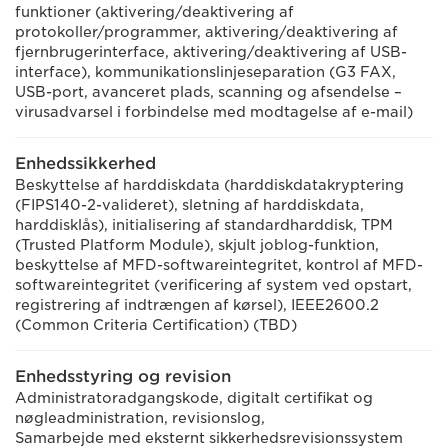
funktioner (aktivering/deaktivering af
protokoller/programmer, aktivering/deaktivering af
fjernbrugerinterface, aktivering/deaktivering af USB-
interface), kommunikationslinjeseparation (G3 FAX,
USB-port, avanceret plads, scanning og afsendelse –
virusadvarsel i forbindelse med modtagelse af e-mail)
Enhedssikkerhed
Beskyttelse af harddiskdata (harddiskdatakryptering
(FIPS140-2-valideret), sletning af harddiskdata,
harddisklås), initialisering af standardharddisk, TPM
(Trusted Platform Module), skjult joblog-funktion,
beskyttelse af MFD-softwareintegritet, kontrol af MFD-
softwareintegritet (verificering af system ved opstart,
registrering af indtrængen af kørsel), IEEE2600.2
(Common Criteria Certification) (TBD)
Enhedsstyring og revision
Administratoradgangskode, digitalt certifikat og
nøgleadministration, revisionslog,
Samarbejde med eksternt sikkerhedsrevisionssystem