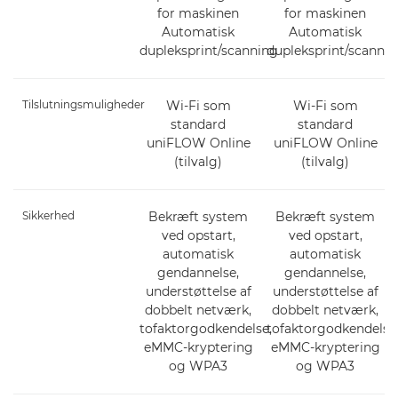
for maskinen
for maskinen
Automatisk
Automatisk
dupleksprint/scanning
dupleksprint/scanni
Tilslutningsmuligheder
Wi-Fi som
Wi-Fi som
standard
standard
uniFLOW Online
uniFLOW Online
(tilvalg)
(tilvalg)
Sikkerhed
Bekræft system
Bekræft system
ved opstart,
ved opstart,
automatisk
automatisk
gendannelse,
gendannelse,
understøttelse af
understøttelse af
dobbelt netværk,
dobbelt netværk,
tofaktorgodkendelse,
tofaktorgodkendelse
eMMC-kryptering
eMMC-kryptering
og WPA3
og WPA3