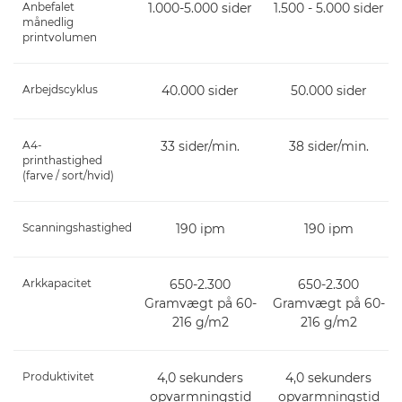
Anbefalet
1.000-5.000 sider
1.500 - 5.000 sider
månedlig
printvolumen
Arbejdscyklus
40.000 sider
50.000 sider
A4-
33 sider/min.
38 sider/min.
printhastighed
(farve / sort/hvid)
Scanningshastighed
190 ipm
190 ipm
Arkkapacitet
650-2.300
650-2.300
Gramvægt på 60-
Gramvægt på 60-
216 g/m2
216 g/m2
Produktivitet
4,0 sekunders
4,0 sekunders
opvarmningstid
opvarmningstid