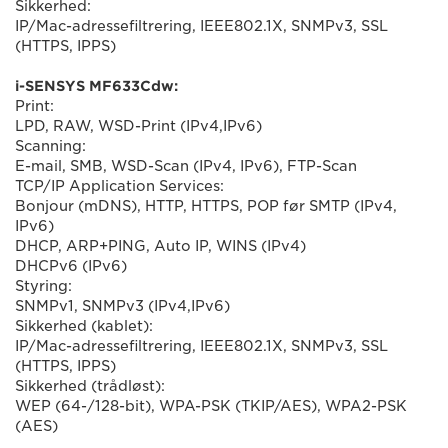
Sikkerhed:
IP/Mac-adressefiltrering, IEEE802.1X, SNMPv3, SSL
(HTTPS, IPPS)
i-SENSYS MF633Cdw:
Print:
LPD, RAW, WSD-Print (IPv4,IPv6)
Scanning:
E-mail, SMB, WSD-Scan (IPv4, IPv6), FTP-Scan
TCP/IP Application Services:
Bonjour (mDNS), HTTP, HTTPS, POP før SMTP (IPv4,
IPv6)
DHCP, ARP+PING, Auto IP, WINS (IPv4)
DHCPv6 (IPv6)
Styring:
SNMPv1, SNMPv3 (IPv4,IPv6)
Sikkerhed (kablet):
IP/Mac-adressefiltrering, IEEE802.1X, SNMPv3, SSL
(HTTPS, IPPS)
Sikkerhed (trådløst):
WEP (64-/128-bit), WPA-PSK (TKIP/AES), WPA2-PSK
(AES)