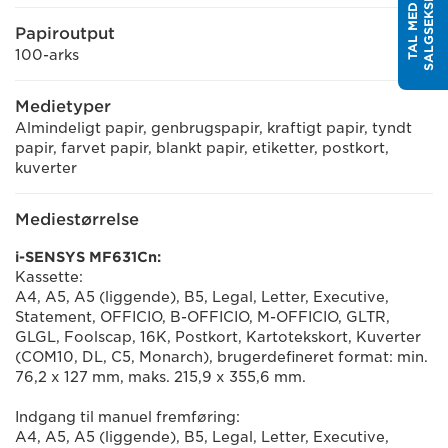
T
T
A
L
M
E
D
E
N
S
A
L
G
S
E
K
S
P
E
R
Papiroutput
100-arks
Medietyper
Almindeligt papir, genbrugspapir, kraftigt papir, tyndt
papir, farvet papir, blankt papir, etiketter, postkort,
kuverter
Mediestørrelse
i-SENSYS MF631Cn:
Kassette:
A4, A5, A5 (liggende), B5, Legal, Letter, Executive,
Statement, OFFICIO, B-OFFICIO, M-OFFICIO, GLTR,
GLGL, Foolscap, 16K, Postkort, Kartotekskort, Kuverter
(COM10, DL, C5, Monarch), brugerdefineret format: min.
76,2 x 127 mm, maks. 215,9 x 355,6 mm.
Indgang til manuel fremføring:
A4, A5, A5 (liggende), B5, Legal, Letter, Executive,