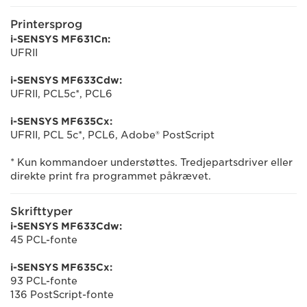
Printersprog
i-SENSYS MF631Cn:
UFRII
i-SENSYS MF633Cdw:
UFRII, PCL5c*, PCL6
i-SENSYS MF635Cx:
UFRII, PCL 5c*, PCL6, Adobe® PostScript
* Kun kommandoer understøttes. Tredjepartsdriver eller
direkte print fra programmet påkrævet.
Skrifttyper
i-SENSYS MF633Cdw:
45 PCL-fonte
i-SENSYS MF635Cx:
93 PCL-fonte
136 PostScript-fonte