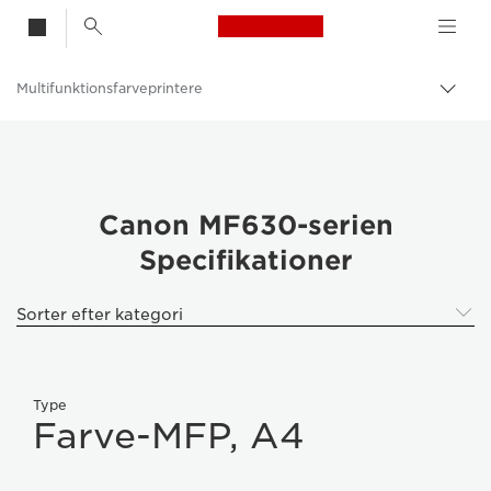
Canon Logo, back t
Multifunktionsfarveprintere
Skif
Canon
Løsninger og services
Erhvervsprodukter
Canon MF630-serien
Specifikationer
Printere og faxmaskiner til erhverv
Multifunktionsprintere – Alt-i-Én-printere
Sorter efter kategori
Type
Farve-MFP, A4