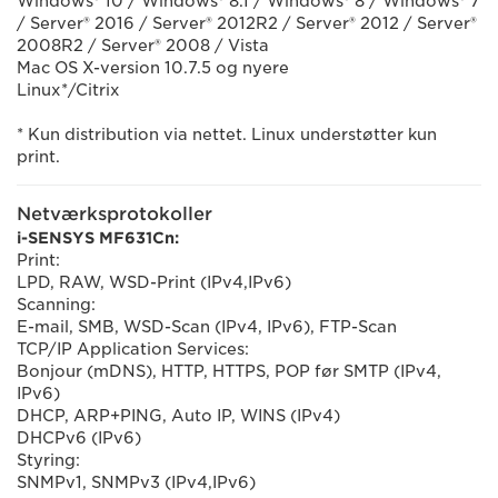
Windows® 10 / Windows® 8.1 / Windows® 8 / Windows® 7
/ Server® 2016 / Server® 2012R2 / Server® 2012 / Server®
2008R2 / Server® 2008 / Vista
Mac OS X-version 10.7.5 og nyere
Linux*/Citrix
* Kun distribution via nettet. Linux understøtter kun
print.
Netværksprotokoller
i-SENSYS MF631Cn:
Print:
LPD, RAW, WSD-Print (IPv4,IPv6)
Scanning:
E-mail, SMB, WSD-Scan (IPv4, IPv6), FTP-Scan
TCP/IP Application Services:
Bonjour (mDNS), HTTP, HTTPS, POP før SMTP (IPv4,
IPv6)
DHCP, ARP+PING, Auto IP, WINS (IPv4)
DHCPv6 (IPv6)
Styring:
SNMPv1, SNMPv3 (IPv4,IPv6)