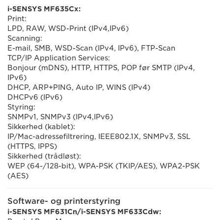
i-SENSYS MF635Cx:
Print:
LPD, RAW, WSD-Print (IPv4,IPv6)
Scanning:
E-mail, SMB, WSD-Scan (IPv4, IPv6), FTP-Scan
TCP/IP Application Services:
Bonjour (mDNS), HTTP, HTTPS, POP før SMTP (IPv4,
IPv6)
DHCP, ARP+PING, Auto IP, WINS (IPv4)
DHCPv6 (IPv6)
Styring:
SNMPv1, SNMPv3 (IPv4,IPv6)
Sikkerhed (kablet):
IP/Mac-adressefiltrering, IEEE802.1X, SNMPv3, SSL
(HTTPS, IPPS)
Sikkerhed (trådløst):
WEP (64-/128-bit), WPA-PSK (TKIP/AES), WPA2-PSK
(AES)
Software- og printerstyring
i-SENSYS MF631Cn/i-SENSYS MF633Cdw: