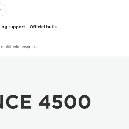
 og support
Officiel butik
Sort/hvid-multifunktionsprintere
NCE 4500