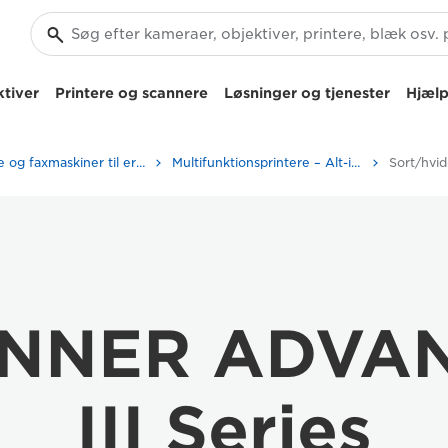
tiver
Printere og scannere
Løsninger og tjenester
Hjælp
Printere og faxmaskiner til erhverv
Multifunktionsprintere – Alt-i-Én-printere
NNER ADVA
III Series