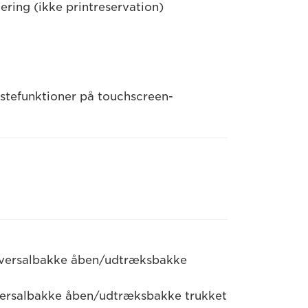
iering (ikke printreservation)
astefunktioner på touchscreen-
iversalbakke åben/udtræksbakke
versalbakke åben/udtræksbakke trukket