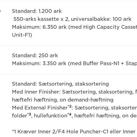
)
Standard: 1.200 ark
550-arks kassette x 2, universalbakke: 100 ark
Maksimum: 6.350 ark (med High Capacity Casset
Unit-F1)
Standard: 250 ark
Maksimum: 3.350 ark (med Buffer Pass-N1 + Staple
Standard: Sætsortering, staksortering
Med Inner Finisher: Sætsortering, staksortering, 
hæftefri hæftning, on demand-hæftning
*2
Med External Finisher
: Sætsortering, staksorte
*3
*4
folder
, hullefunktion
, hæftefri hæftning, on 
*1 Kræver Inner 2/F4 Hole Puncher-C1 eller Inne